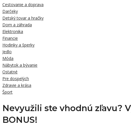
Cestovanie a doprava
Darčeky
Detský tovar a hračky
Dom a záhrada
Elektronika
Financie
Hodinky a šperky
Jedlo
Móda
Nábytok a bývanie
Ostatné
Pre dospelých
Zdravie a krása
Šport
Nevyužili ste vhodnú zľavu? 
BONUS!