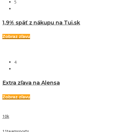
5
1,9% späť z nákupu na Tui.sk
Zobraz zľavu
4
Extra zľava na Alensa
Zobraz zľavu
10k
11teamsports