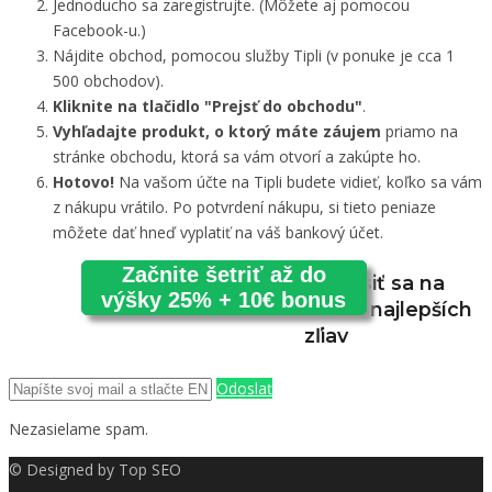
Jednoducho sa zaregistrujte. (Môžete aj pomocou
Facebook-u.)
Nájdite obchod, pomocou služby Tipli (v ponuke je cca 1
500 obchodov).
Kliknite na tlačidlo "Prejsť do obchodu"
.
Vyhľadajte produkt, o ktorý máte záujem
priamo na
stránke obchodu, ktorá sa vám otvorí a zakúpte ho.
Hotovo!
Na vašom účte na Tipli budete vidieť, koľko sa vám
z nákupu vrátilo. Po potvrdení nákupu, si tieto peniaze
môžete dať hneď vyplatiť na váš bankový účet.
Začnite šetriť až do
Prihlásiť sa na
výšky 25% + 10€ bonus
odber najlepších
zľiav
Odoslať
Nezasielame spam.
© Designed by
Top SEO