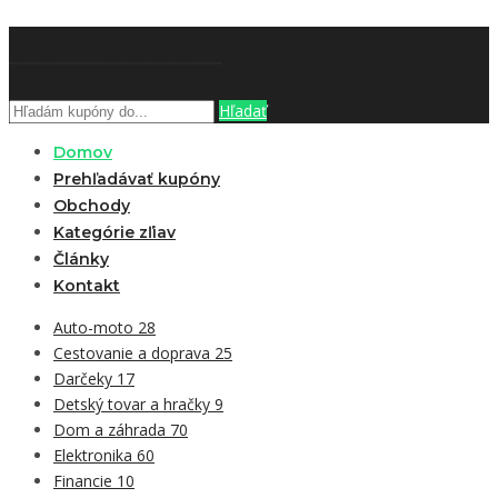
ZĽAVOBOOK
Hľadať
Domov
Prehľadávať kupóny
Obchody
Kategórie zľiav
Články
Kontakt
Auto-moto
28
Cestovanie a doprava
25
Darčeky
17
Detský tovar a hračky
9
Dom a záhrada
70
Elektronika
60
Financie
10