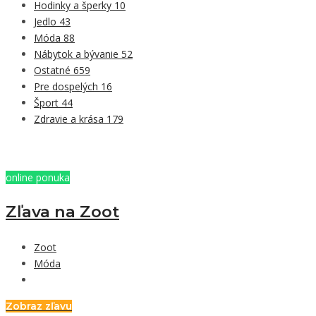
Hodinky a šperky
10
Jedlo
43
Móda
88
Nábytok a bývanie
52
Ostatné
659
Pre dospelých
16
Šport
44
Zdravie a krása
179
online ponuka
Zľava na Zoot
Zoot
Móda
Zobraz zľavu