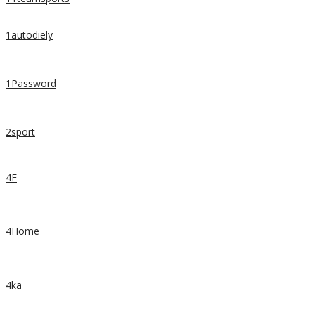
1autodiely
1Password
2sport
4F
4Home
4ka