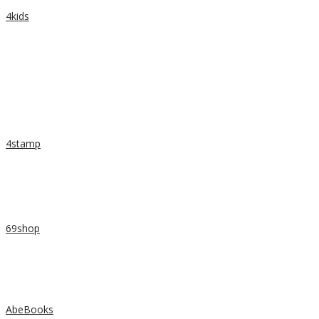
4kids
4stamp
69shop
AbeBooks