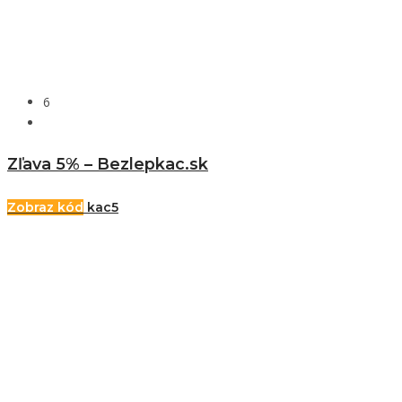
6
Zľava 5% – Bezlepkac.sk
Zobraz kód
kac5