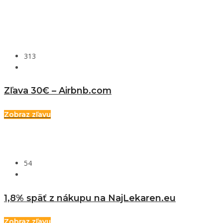
313
Zľava 30€ – Airbnb.com
Zobraz zľavu
54
1,8% späť z nákupu na NajLekaren.eu
Zobraz zľavu