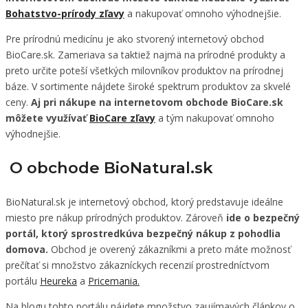
Bohatstvo-prírody zľavy
a nakupovať omnoho výhodnejšie.
Pre prírodnú medicínu je ako stvorený internetový obchod
BioCare.sk. Zameriava sa taktiež najmä na prírodné produkty a
preto určite poteší všetkých milovníkov produktov na prírodnej
báze. V sortimente nájdete široké spektrum produktov za skvelé
ceny.
Aj pri nákupe na internetovom obchode BioCare.sk
môžete využívať
BioCare zľavy
a tým nakupovať omnoho
výhodnejšie.
O obchode BioNatural.sk
BioNatural.sk je internetový obchod, ktorý predstavuje ideálne
miesto pre nákup prírodných produktov. Zároveň
ide o bezpečný
portál, ktorý sprostredkúva bezpečný nákup z pohodlia
domova.
Obchod je overený zákazníkmi a preto máte možnosť
prečítať si množstvo zákazníckych recenzií prostredníctvom
portálu
Heureka
a
Pricemania.
Na blogu tohto portálu nájdete množstvo zaujímavých článkov o