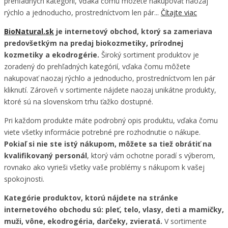
prehľadných kategórií, vďaka čomu môžete nakupovať naozaj
rýchlo a jednoducho, prostredníctvom len pár...
Čítajte viac
BioNatural.sk
je internetový obchod, ktorý sa zameriava
predovšetkým na predaj biokozmetiky, prírodnej
kozmetiky a ekodrogérie.
Široký sortiment produktov je
zoradený do prehľadných kategórií, vďaka čomu môžete
nakupovať naozaj rýchlo a jednoducho, prostredníctvom len pár
kliknutí. Zároveň v sortimente nájdete naozaj unikátne produkty,
ktoré sú na slovenskom trhu ťažko dostupné.
Pri každom produkte máte podrobný opis produktu, vďaka čomu
viete všetky informácie potrebné pre rozhodnutie o nákupe.
Pokiaľ si nie ste istý nákupom, môžete sa tiež obrátiť na
kvalifikovaný personál
, ktorý vám ochotne poradí s výberom,
rovnako ako vyrieši všetky vaše problémy s nákupom k vašej
spokojnosti.
Kategórie produktov, ktorú nájdete na stránke
internetového obchodu sú: pleť, telo, vlasy, deti a mamičky,
muži, vône, ekodrogéria, darčeky, zvieratá.
V sortimente