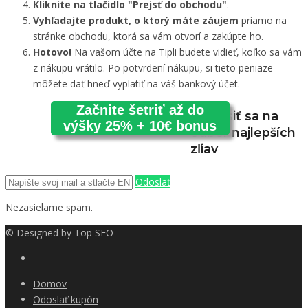
Kliknite na tlačidlo "Prejsť do obchodu"
.
Vyhľadajte produkt, o ktorý máte záujem
priamo na
stránke obchodu, ktorá sa vám otvorí a zakúpte ho.
Hotovo!
Na vašom účte na Tipli budete vidieť, koľko sa vám
z nákupu vrátilo. Po potvrdení nákupu, si tieto peniaze
môžete dať hneď vyplatiť na váš bankový účet.
Začnite šetriť až do
Prihlásiť sa na
výšky 25% + 10€ bonus
odber najlepších
zľiav
Odoslať
Nezasielame spam.
© Designed by
Top SEO
Domov
Odoslať kupón