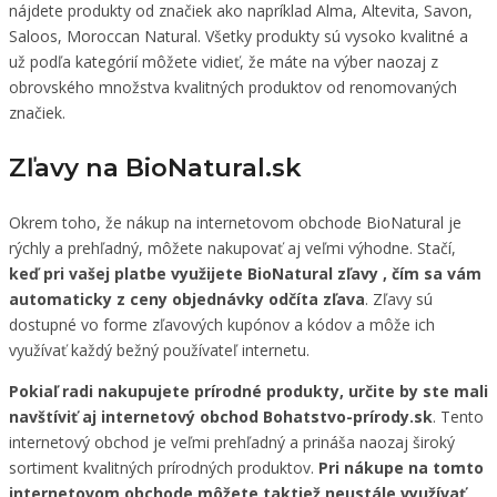
nájdete produkty od značiek ako napríklad Alma, Altevita, Savon,
Saloos, Moroccan Natural. Všetky produkty sú vysoko kvalitné a
už podľa kategórií môžete vidieť, že máte na výber naozaj z
obrovského množstva kvalitných produktov od renomovaných
značiek.
Zľavy na BioNatural.sk
Okrem toho, že nákup na internetovom obchode BioNatural je
rýchly a prehľadný, môžete nakupovať aj veľmi výhodne. Stačí,
keď pri vašej platbe využijete BioNatural zľavy , čím sa vám
automaticky z ceny objednávky odčíta zľava
. Zľavy sú
dostupné vo forme zľavových kupónov a kódov a môže ich
využívať každý bežný používateľ internetu.
Pokiaľ radi nakupujete prírodné produkty, určite by ste mali
navštíviť aj internetový obchod Bohatstvo-prírody.sk
. Tento
internetový obchod je veľmi prehľadný a prináša naozaj široký
sortiment kvalitných prírodných produktov.
Pri nákupe na tomto
internetovom obchode môžete taktiež neustále využívať