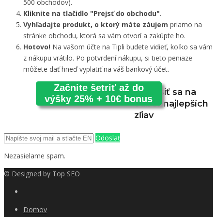
500 obchodov).
Kliknite na tlačidlo "Prejsť do obchodu"
.
Vyhľadajte produkt, o ktorý máte záujem
priamo na
stránke obchodu, ktorá sa vám otvorí a zakúpte ho.
Hotovo!
Na vašom účte na Tipli budete vidieť, koľko sa vám
z nákupu vrátilo. Po potvrdení nákupu, si tieto peniaze
môžete dať hneď vyplatiť na váš bankový účet.
Začnite šetriť až do
Prihlásiť sa na
výšky 25% + 10€ bonus
odber najlepších
zľiav
Odoslať
Nezasielame spam.
© Designed by
Top SEO
Domov