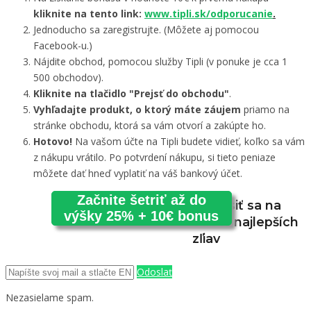
kliknite na tento link:
www.tipli.sk/odporucanie
.
Jednoducho sa zaregistrujte. (Môžete aj pomocou
Facebook-u.)
Nájdite obchod, pomocou služby Tipli (v ponuke je cca 1
500 obchodov).
Kliknite na tlačidlo "Prejsť do obchodu"
.
Vyhľadajte produkt, o ktorý máte záujem
priamo na
stránke obchodu, ktorá sa vám otvorí a zakúpte ho.
Hotovo!
Na vašom účte na Tipli budete vidieť, koľko sa vám
z nákupu vrátilo. Po potvrdení nákupu, si tieto peniaze
môžete dať hneď vyplatiť na váš bankový účet.
Začnite šetriť až do
Prihlásiť sa na
výšky 25% + 10€ bonus
odber najlepších
zľiav
Odoslať
Nezasielame spam.