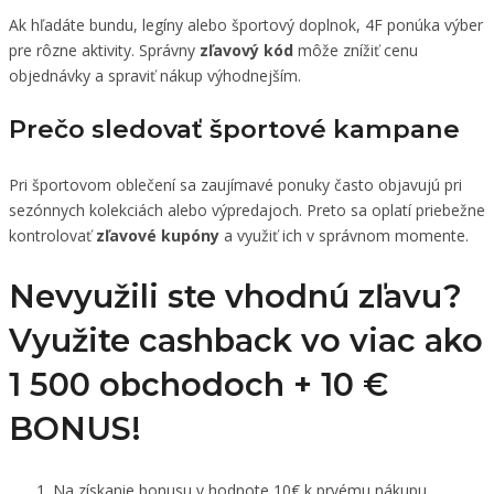
Ak hľadáte bundu, legíny alebo športový doplnok, 4F ponúka výber
pre rôzne aktivity. Správny
zľavový kód
môže znížiť cenu
objednávky a spraviť nákup výhodnejším.
Prečo sledovať športové kampane
Pri športovom oblečení sa zaujímavé ponuky často objavujú pri
sezónnych kolekciách alebo výpredajoch. Preto sa oplatí priebežne
kontrolovať
zľavové kupóny
a využiť ich v správnom momente.
Nevyužili ste vhodnú zľavu?
Využite cashback vo viac ako
1 500 obchodoch +
10 €
BONUS!
Na získanie bonusu v hodnote 10€ k prvému nákupu