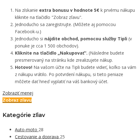
Na získanie
extra bonusu v hodnote 5€
k prvému nákupu
kliknite na tlačidlo "Zobraz zľavu".
Jednoducho sa zaregistrujte. (Môžete aj pomocou
Facebook-u.)
Jednoducho si
nájdite obchod, pomocou služby Tipli
(v
ponuke je cca 1 500 obchodov).
Kliknite na tlačidlo „Nakupovať“.
(Následne budete
presmerovaný na stránku kde zrealizujete nákup.
Hotovo!
Na vašom účte na Tipli budete vidieť, koľko sa vám
z nákupu vrátilo. Po potvrdení nákupu, si tieto peniaze
môžete dať hneď vyplatiť na váš bankový účet.
Zobraziť menej
Zobraz zľavu
Kategórie zľiav
Auto-moto
28
Cestovanie a doprava
25