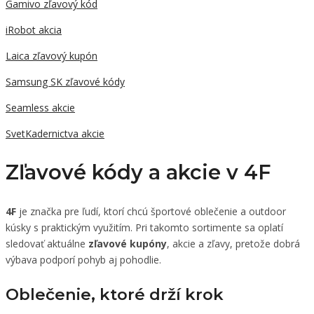
Gamivo zľavový kód
iRobot akcia
Laica zľavový kupón
Samsung SK zľavové kódy
Seamless akcie
SvetKadernictva akcie
Zľavové kódy a akcie v 4F
4F
je značka pre ľudí, ktorí chcú športové oblečenie a outdoor
kúsky s praktickým využitím. Pri takomto sortimente sa oplatí
sledovať aktuálne
zľavové kupóny
, akcie a zľavy, pretože dobrá
výbava podporí pohyb aj pohodlie.
Oblečenie, ktoré drží krok