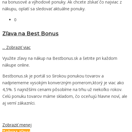
na bonusové a výhodové ponuky. Ak chcete získať čo najviac z
nákupu, oplatí sa sledovať aktuálne ponuky.
0
Zľava na Best Bonus
...
Zobraziť viac
Využite zľavy na nákup na Bestbonus.sk a šetrite pri každom
nákupe online.
Bestbonus.sk je portál so širokou ponukou tovarov a
nadpriemerne vysokým konverzným pomerom,ktorý je viac ako
4,5%. S najnižšími cenami pôsobíme na trhu už niekoľko rokov.
Celú ponuku tovarov máme skladom, čo oceňujú hlavne noví, ale
aj verní zákazníci.
Zobraziť menej
Zobraz zľavu