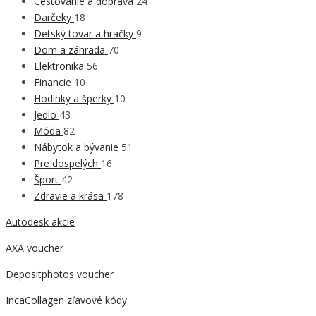
Cestovanie a doprava
24
Darčeky
18
Detský tovar a hračky
9
Dom a záhrada
70
Elektronika
56
Financie
10
Hodinky a šperky
10
Jedlo
43
Móda
82
Nábytok a bývanie
51
Pre dospelých
16
Šport
42
Zdravie a krása
178
Autodesk akcie
AXA voucher
Depositphotos voucher
IncaCollagen zľavové kódy