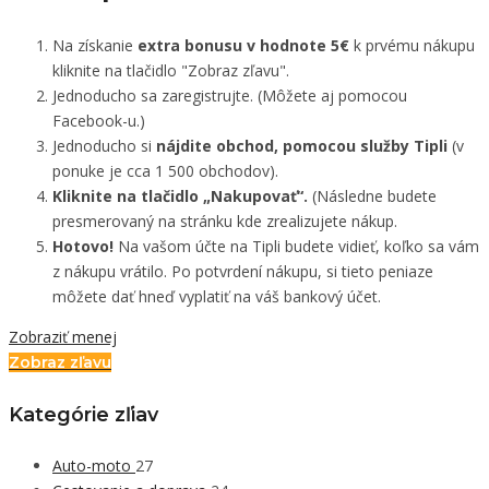
Na získanie
extra bonusu v hodnote 5€
k prvému nákupu
kliknite na tlačidlo "Zobraz zľavu".
Jednoducho sa zaregistrujte. (Môžete aj pomocou
Facebook-u.)
Jednoducho si
nájdite obchod, pomocou služby Tipli
(v
ponuke je cca 1 500 obchodov).
Kliknite na tlačidlo „Nakupovať“.
(Následne budete
presmerovaný na stránku kde zrealizujete nákup.
Hotovo!
Na vašom účte na Tipli budete vidieť, koľko sa vám
z nákupu vrátilo. Po potvrdení nákupu, si tieto peniaze
môžete dať hneď vyplatiť na váš bankový účet.
Zobraziť menej
Zobraz zľavu
Kategórie zľiav
Auto-moto
27