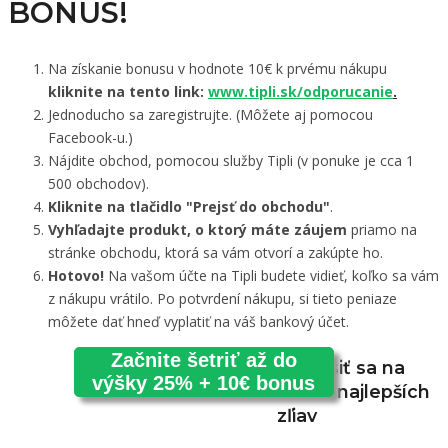
BONUS!
Na získanie bonusu v hodnote 10€ k prvému nákupu
kliknite na tento link:
www.tipli.sk/odporucanie
.
Jednoducho sa zaregistrujte. (Môžete aj pomocou
Facebook-u.)
Nájdite obchod, pomocou služby Tipli (v ponuke je cca 1
500 obchodov).
Kliknite na tlačidlo "Prejsť do obchodu"
.
Vyhľadajte produkt, o ktorý máte záujem
priamo na
stránke obchodu, ktorá sa vám otvorí a zakúpte ho.
Hotovo!
Na vašom účte na Tipli budete vidieť, koľko sa vám
z nákupu vrátilo. Po potvrdení nákupu, si tieto peniaze
môžete dať hneď vyplatiť na váš bankový účet.
Začnite šetriť až do
Prihlásiť sa na
výšky 25% + 10€ bonus
odber najlepších
zľiav