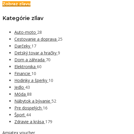
Zobraz zľavu
Kategórie zľiav
Auto-moto
28
Cestovanie a doprava
25
Darčeky
17
Detský tovar a hračky
9
Dom a záhrada
70
Elektronika
60
Financie
10
Hodinky a šperky
10
Jedlo
43
Móda
88
Nábytok a bývanie
52
Pre dospelých
16
Šport
44
Zdravie a krása
179
Amiatex voucher