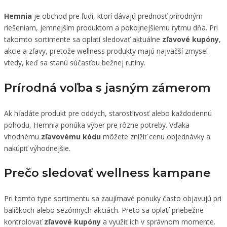
Hemnia
je obchod pre ľudí, ktorí dávajú prednosť prírodným
riešeniam, jemnejším produktom a pokojnejšiemu rytmu dňa. Pri
takomto sortimente sa oplatí sledovať aktuálne
zľavové kupóny
,
akcie a zľavy, pretože wellness produkty majú najväčší zmysel
vtedy, keď sa stanú súčasťou bežnej rutiny.
Prírodná voľba s jasným zámerom
Ak hľadáte produkt pre oddych, starostlivosť alebo každodennú
pohodu, Hemnia ponúka výber pre rôzne potreby. Vďaka
vhodnému
zľavovému kódu
môžete znížiť cenu objednávky a
nakúpiť výhodnejšie.
Prečo sledovať wellness kampane
Pri tomto type sortimentu sa zaujímavé ponuky často objavujú pri
balíčkoch alebo sezónnych akciách. Preto sa oplatí priebežne
kontrolovať
zľavové kupóny
a využiť ich v správnom momente.