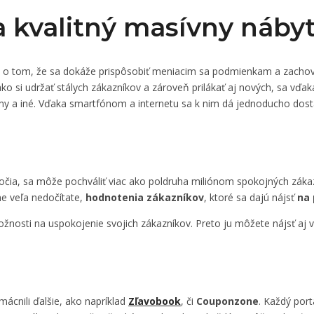
a kvalitný masívny náby
ä o tom, že sa dokáže prispôsobiť meniacim sa podmienkam a zachova
ko si udržať stálych zákazníkov a zároveň prilákať aj nových, sa vďa
amy a iné. Vďaka smartfónom a internetu sa k nim dá jednoducho dost
oročia, sa môže pochváliť viac ako poldruha miliónom spokojných zá
me veľa nedočítate,
hodnotenia zákazníkov
, ktoré sa dajú nájsť
na 
možnosti na uspokojenie svojich zákazníkov. Preto ju môžete nájsť aj
ácnili ďalšie, ako napríklad
Zľavobook
, či
Couponzone
. Každý por