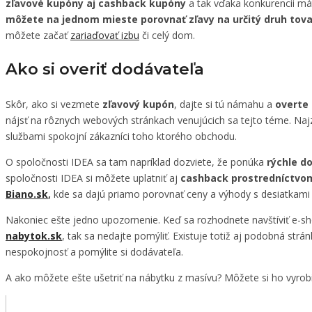
zľavové kupóny aj cashback kupóny
a tak vďaka konkurencii mát
môžete na jednom mieste porovnať zľavy na určitý druh tov
môžete začať
zariaďovať izbu
či celý dom.
Ako si overiť dodávateľa
Skôr, ako si vezmete
zľavový kupón
, dajte si tú námahu a
overte 
nájsť na rôznych webových stránkach venujúcich sa tejto téme. Na
službami spokojní zákazníci toho ktorého obchodu.
O spoločnosti IDEA sa tam napríklad dozviete, že ponúka
rýchle d
spoločnosti IDEA si môžete uplatniť aj
cashback prostredníctvom
Biano.sk
,
kde sa dajú priamo porovnať ceny a výhody s desiatkami
Nakoniec ešte jedno upozornenie. Keď sa rozhodnete navštíviť e-s
nabytok.sk
, tak sa nedajte pomýliť. Existuje totiž aj podobná strá
nespokojnosť a pomýlite si dodávateľa.
A ako môžete ešte ušetriť na nábytku z masívu? Môžete si ho vyrobiť 