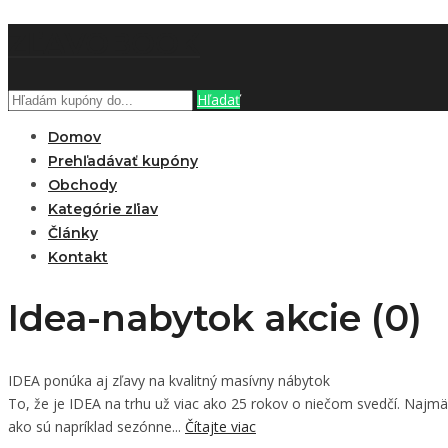
ZĽAVOBOOK
Hľadať
Domov
Prehľadávať kupóny
Obchody
Kategórie zľiav
Články
Kontakt
Idea-nabytok akcie (0)
IDEA ponúka aj zľavy na kvalitný masívny nábytok
To, že je IDEA na trhu už viac ako 25 rokov o niečom svedčí. Najm
ako sú napríklad sezónne...
Čítajte viac