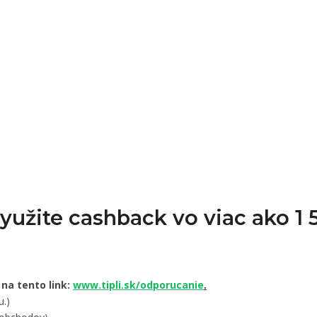
Využite cashback vo viac ako 
 na tento link:
www.tipli.sk/odporucanie
.
u.)