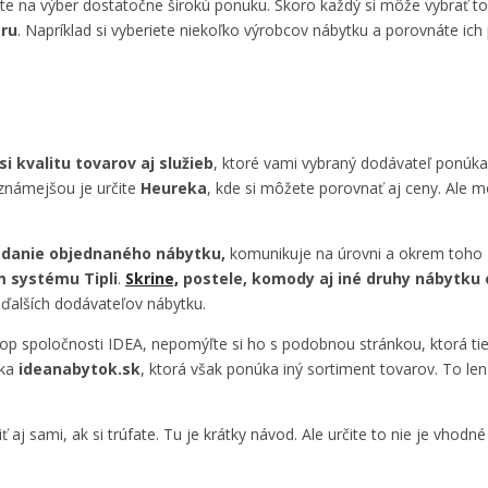
e na výber dostatočne širokú ponuku. Skoro každý si môže vybrať to,
aru
. Napríklad si vyberiete niekoľko výrobcov nábytku a porovnáte ic
si kvalitu tovarov aj služieb
, ktoré vami vybraný dodávateľ ponúka.
jznámejšou je určite
Heureka
, kde si môžete porovnať aj ceny. Ale 
odanie objednaného nábytku,
komunikuje na úrovni a okrem toho
 systému Tipli
.
Skrine,
postele, komody aj iné druhy nábytku 
 ďalších dodávateľov nábytku.
hop spoločnosti IDEA, nepomýľte si ho s podobnou stránkou, ktorá ti
nka
ideanabytok.sk
, ktorá však ponúka iný sortiment tovarov. To len
aj sami, ak si trúfate. Tu je krátky návod. Ale určite to nie je vhodn