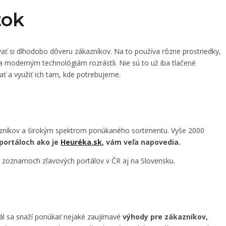
tok
ť si dlhodobo dôveru zákazníkov. Na to používa rôzne prostriedky,
ka moderným technológiám rozrástli. Nie sú to už iba tlačené
ať a využiť ich tam, kde potrebujeme.
kazníkov a širokým spektrom ponúkaného sortimentu. Vyše 2000
portáloch ako je
Heuréka.sk
, vám veľa napovedia.
 v zoznamoch zľavových portálov v ČR aj na Slovensku.
tál sa snaží ponúkať nejaké zaujímavé
výhody pre zákazníkov,