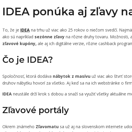
IDEA ponúka aj zľavy n
To, že je
IDEA
na trhu už viac ako 25 rokov o niečom svedčí. Najm
ako sú napríklad
sezónne zľavy
na rôzne druhy tovaru. Možnosti, a
zľavové kupóny,
ale aj ich digitálne verzie, rôzne cashback progr
Čo je IDEA?
Spoločnosť, ktorá dodáva
nábytok z masívu
už viac ako štvrť st
druhov nábytku hovorí za všetko. Aj keď sa na ich webstránke o fir
IDEA
neustále drží krok s dobou a snaží sa využiť všetky aktuálne 
Zľavové portály
Okrem známeho
Zľavomatu
sa už aj na slovenskom internete udom