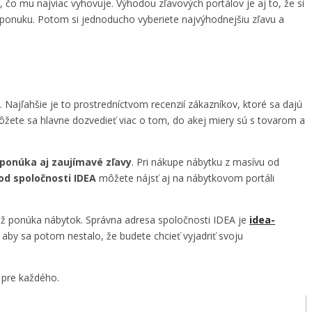
 čo mu najviac vyhovuje. Výhodou zľavových portálov je aj to, že si
h ponuku. Potom si jednoducho vyberiete najvýhodnejšiu zľavu a
 Najľahšie je to prostredníctvom recenzií zákazníkov, ktoré sa dajú
môžete sa hlavne dozvedieť viac o tom, do akej miery sú s tovarom a
ponúka aj zaujímavé zľavy
. Pri nákupe nábytku z masívu od
od spoločnosti IDEA
môžete nájsť aj na nábytkovom portáli
ež ponúka nábytok. Správna adresa spoločnosti IDEA je
idea-
 aby sa potom nestalo, že budete chcieť vyjadriť svoju
é pre každého.