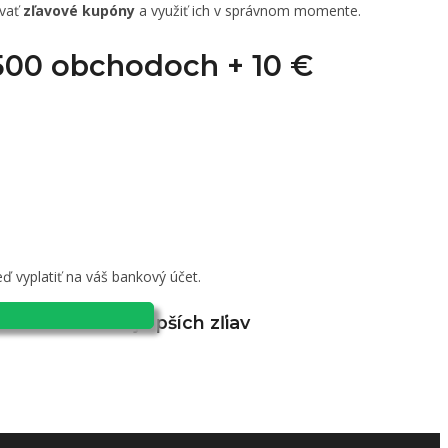
ovať
zľavové kupóny
a využiť ich v správnom momente.
1 500 obchodoch +
10 €
ď vyplatiť na váš bankový účet.
 sa na odber najlepších zľiav