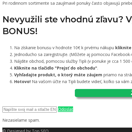
Pri rodinnom sortimente sa zaujímavé ponuky často objavujú prieb
Nevyužili ste vhodnú zľavu? 
BONUS!
Na získanie bonusu v hodnote 10€ k prvému nákupu
kliknite
Jednoducho sa zaregistrujte. (Môžete aj pomocou Facebook-
Nájdite obchod, pomocou služby Tipli (v ponuke je cca 1 500
Kliknite na tlačidlo "Prejsť do obchodu"
.
Vyhľadajte produkt, o ktorý máte záujem
priamo na strá
Hotovo!
Na vašom účte na Tipli budete vidieť, koľko sa vám z
Odoslať
Nezasielame spam.
© Designed by
Top SEO