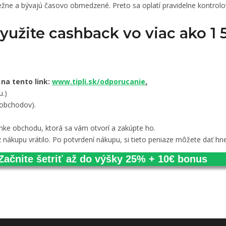
ežne a bývajú časovo obmedzené. Preto sa oplatí pravidelne kontrol
Využite cashback vo viac ako 
 na tento link:
www.tipli.sk/odporucanie
.
u.)
 obchodov).
nke obchodu, ktorá sa vám otvorí a zakúpte ho.
 nákupu vrátilo. Po potvrdení nákupu, si tieto peniaze môžete dať hne
Začnite šetriť až do výšky 25% + 10€ bonus
Prihlásiť