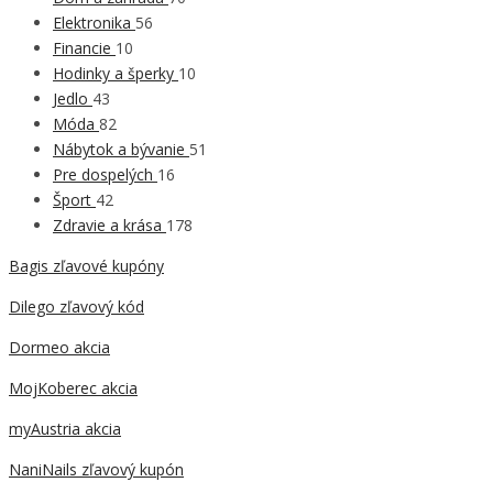
Elektronika
56
Financie
10
Hodinky a šperky
10
Jedlo
43
Móda
82
Nábytok a bývanie
51
Pre dospelých
16
Šport
42
Zdravie a krása
178
Bagis zľavové kupóny
Dilego zľavový kód
Dormeo akcia
MojKoberec akcia
myAustria akcia
NaniNails zľavový kupón