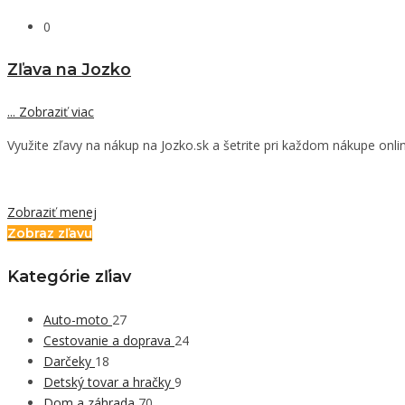
0
Zľava na Jozko
...
Zobraziť viac
Využite zľavy na nákup na Jozko.sk a šetrite pri každom nákupe onli
Zobraziť menej
Zobraz zľavu
Kategórie zľiav
Auto-moto
27
Cestovanie a doprava
24
Darčeky
18
Detský tovar a hračky
9
Dom a záhrada
70