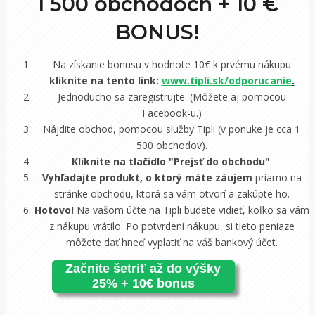
1 500 obchodoch +
10 €
BONUS!
Na získanie bonusu v hodnote 10€ k prvému nákupu
kliknite na tento link:
www.tipli.sk/odporucanie
.
Jednoducho sa zaregistrujte. (Môžete aj pomocou
Facebook-u.)
Nájdite obchod, pomocou služby Tipli (v ponuke je cca 1
500 obchodov).
Kliknite na tlačidlo "Prejsť do obchodu"
.
Vyhľadajte produkt, o ktorý máte záujem
priamo na
stránke obchodu, ktorá sa vám otvorí a zakúpte ho.
Hotovo!
Na vašom účte na Tipli budete vidieť, koľko sa vám
z nákupu vrátilo. Po potvrdení nákupu, si tieto peniaze
môžete dať hneď vyplatiť na váš bankový účet.
Začnite šetriť až do výšky
25% + 10€ bonus