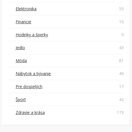
Elektronika
55
Financie
10
Hodinky a šperky
9
Jedlo
43
Móda
81
Nábytok a bývanie
49
Pre dospelých
17
Šport
42
Zdravie a krása
173