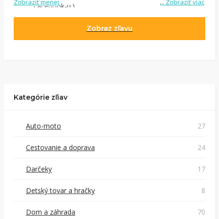
Zobraziť menej
...
Zobraziť viac
Facebook-u.)
Jednoducho si
nájdite obchod, pomocou služby
Tipli
(v ponuke je cca 1 500 obchodov).
Zobraz zľavu
Kliknite na tlačidlo „Nakupovať“.
(Následne
budete presmerovaný na stránku kde zrealizujete
nákup.
Hotovo!
Na vašom účte na Tipli budete vidieť, koľko
sa vám z nákupu vrátilo. Po potvrdení nákupu, si tieto
peniaze môžete dať hneď vyplatiť na váš bankový
Kategórie zľiav
účet.
Auto-moto
27
Cestovanie a doprava
24
Darčeky
17
Detský tovar a hračky
8
Dom a záhrada
70