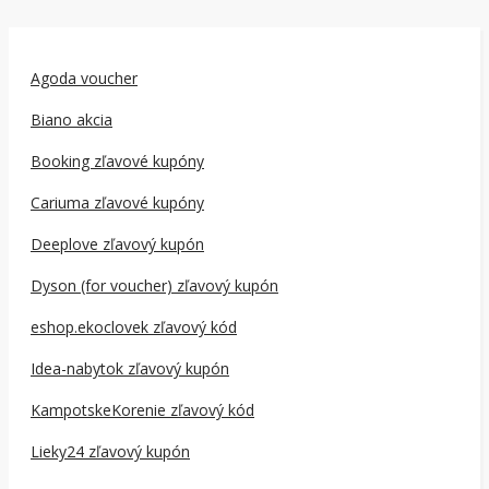
Agoda voucher
Biano akcia
Booking zľavové kupóny
Cariuma zľavové kupóny
Deeplove zľavový kupón
Dyson (for voucher) zľavový kupón
eshop.ekoclovek zľavový kód
Idea-nabytok zľavový kupón
KampotskeKorenie zľavový kód
Lieky24 zľavový kupón