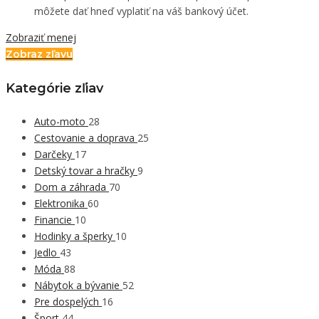
môžete dať hneď vyplatiť na váš bankový účet.
Zobraziť menej
Zobraz zľavu
Kategórie zľiav
Auto-moto
28
Cestovanie a doprava
25
Darčeky
17
Detský tovar a hračky
9
Dom a záhrada
70
Elektronika
60
Financie
10
Hodinky a šperky
10
Jedlo
43
Móda
88
Nábytok a bývanie
52
Pre dospelých
16
Šport
44