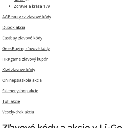
Zdravie a krása
179
AGBeauty.cz zľavové kódy
Dubok akcia
Eastbay zľavové kódy
GeekBuying zľavové kódy
HRKgame zľavový kupón
Kiwi zľavové kódy
Onlinepsiaskola akcia
Sklenenyshop akcie
Tufi akcie
Vesely-drak akcia
Zľavové kódy a akcie v Li-Go