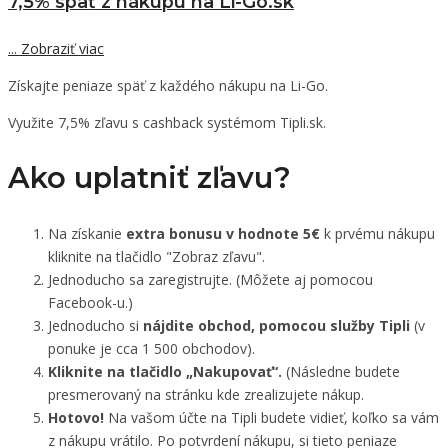
7,5% späť z nákupu na Li-Go.sk
...
Zobraziť viac
Získajte peniaze späť z každého nákupu na Li-Go.
Využite 7,5% zľavu s cashback systémom Tipli.sk.
Ako uplatniť zľavu?
Na získanie
extra bonusu v hodnote 5€
k prvému nákupu
kliknite na tlačidlo "Zobraz zľavu".
Jednoducho sa zaregistrujte. (Môžete aj pomocou
Facebook-u.)
Jednoducho si
nájdite obchod, pomocou služby Tipli
(v
ponuke je cca 1 500 obchodov).
Kliknite na tlačidlo „Nakupovať“.
(Následne budete
presmerovaný na stránku kde zrealizujete nákup.
Hotovo!
Na vašom účte na Tipli budete vidieť, koľko sa vám
z nákupu vrátilo. Po potvrdení nákupu, si tieto peniaze