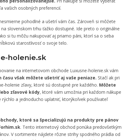
oho personalizovanejšie.
Pri nákupe si môžete vyberať
a vašich osobných preferencií.
 nesmierne pohodlné a ušetrí vám čas. Zároveň si môžete
ú na slovenskom trhu ťažko dostupné. Ide preto o originálne
ako si tu môžu nakupovať aj priamo páni, ktorí sa o seba
 hĺbkovú starostlivosť o svoje telo.
e-holenie.sk
povanie na internetovom obchode Luxusne-holenie.sk vám
 času však môžete ušetriť aj vaše peniaze.
Stačí ak pri
e-holenie zľavy, ktoré sú dostupné pre každého.
Môžete
lebo zľavové kódy
, ktoré vám umožnia pri každom nákupe
 rýchlo a jednoducho uplatniť, ktorýkoľvek používateľ
obchody, ktoré sa špecializujú na produkty pre pánov
Forhim.sk
. Tento internetový obchod ponúka predovšetkým
ánov. V sortimente nájdete rôzne strihy spodného prádla od