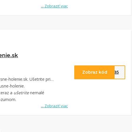
...
Zobraziť viac
enie.sk
Zobraz kód
TYB5
sne-holenie.
teraz a
ušetrite
nemalé
 rozumom.
...
Zobraziť viac