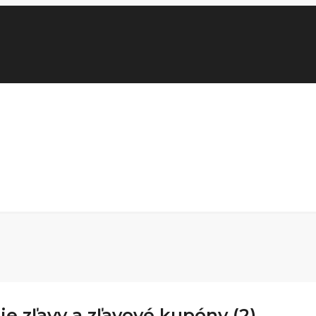
e zľavy a zľavové kupóny (2)