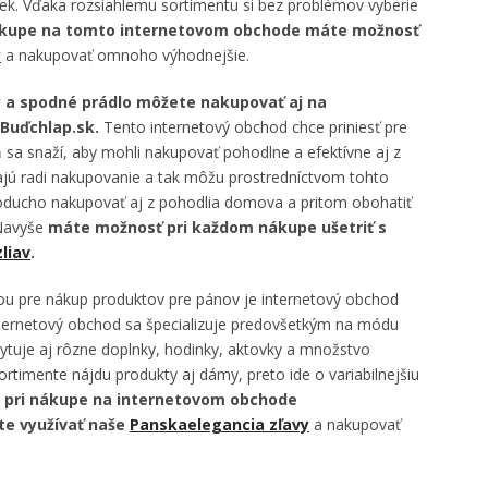
k. Vďaka rozsiahlemu sortimentu si bez problémov vyberie
nákupe na tomto internetovom obchode máte možnosť
y
a nakupovať omnoho výhodnejšie.
y a spodné prádlo môžete nakupovať aj na
Buďchlap.sk.
Tento internetový obchod chce priniesť pre
 sa snaží, aby mohli nakupovať pohodlne a efektívne aj z
ú radi nakupovanie a tak môžu prostredníctvom tohto
ducho nakupovať aj z pohodlia domova a pritom obohatiť
 Navyše
máte možnosť pri každom nákupe ušetriť s
liav
.
ou pre nákup produktov pre pánov je internetový obchod
nternetový obchod sa špecializuje predovšetkým na módu
ytuje aj rôzne doplnky, hodinky, aktovky a množstvo
ortimente nájdu produkty aj dámy, preto ide o variabilnejšiu
j pri nákupe na internetovom obchode
te využívať naše
Panskaelegancia zľavy
a nakupovať