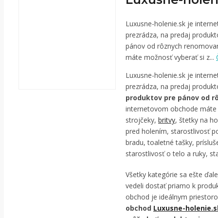
Luxusne-holenie.sk je intern
prezrádza, na predaj produkt
pánov od rôznych renomovan
máte možnosť vyberať si z...
Luxusne-holenie.sk je intern
prezrádza, na predaj produkt
produktov pre pánov od r
internetovom obchode máte mo
strojčeky,
britvy
, štetky na h
pred holením, starostlivosť po
bradu, toaletné tašky, príslu
starostlivosť o telo a ruky, st
Všetky kategórie sa ešte ďale
vedeli dostať priamo k produ
obchod je ideálnym priestor
obchod
Luxusne-holenie.s