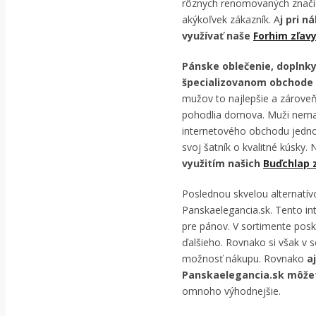
rôznych renomovaných značie
akýkoľvek zákazník. A
j pri 
využívať naše
Forhim zľav
Pánske oblečenie, doplnk
špecializovanom obchode 
mužov to najlepšie a zároveň
pohodlia domova. Muži nemaj
internetového obchodu jedno
svoj šatník o kvalitné kúsky.
využitím našich
Buďchlap z
Poslednou skvelou alternatív
Panskaelegancia.sk. Tento i
pre pánov. V sortimente posk
ďalšieho. Rovnako si však v s
možnosť nákupu. Rovnako
a
Panskaelegancia.sk môže
omnoho výhodnejšie.