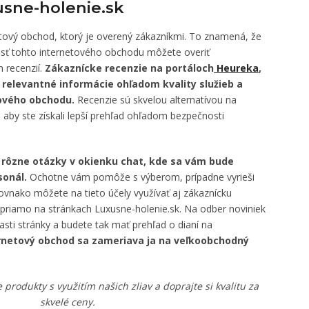
sne-holenie.sk
etový obchod, ktorý je overený zákazníkmi. To znamená, že
sť tohto internetového obchodu môžete overiť
 recenzií.
Zákaznícke recenzie na portáloch
Heureka
,
relevantné informácie ohľadom kvality služieb a
ového obchodu.
Recenzie sú skvelou alternatívou na
 aby ste získali lepší prehľad ohľadom bezpečnosti
 rôzne otázky v okienku chat, kde sa vám bude
sonál.
Ochotne vám pomôže s výberom, prípadne vyrieši
vnako môžete na tieto účely využívať aj zákaznícku
te priamo na stránkach Luxusne-holenie.sk. Na odber noviniek
časti stránky a budete tak mať prehľad o dianí na
rnetový obchod sa zameriava ja na veľkoobchodný
produkty s využitím našich zliav a doprajte si kvalitu za
skvelé ceny.