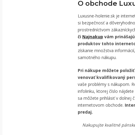
O obchode Luxu
Luxusne-holenie.sk je intern
si bezpečnosť a dôveryhodno
prostredníctvom zákazníckych
či
Najnakup
vám prinášajú 
produktov tohto internet
získanie množstva informácií,
samotného nákupu.
Pri nákupe môžete položiť
venovať kvalifikovaný per
vaše problémy s nákupom. Ro
infolinku, ktorej číslo nájde
sa môžete prihlásiť v dolnej 
internetovom obchode.
Inte
predaj.
Nakupujte kvalitné pánske 