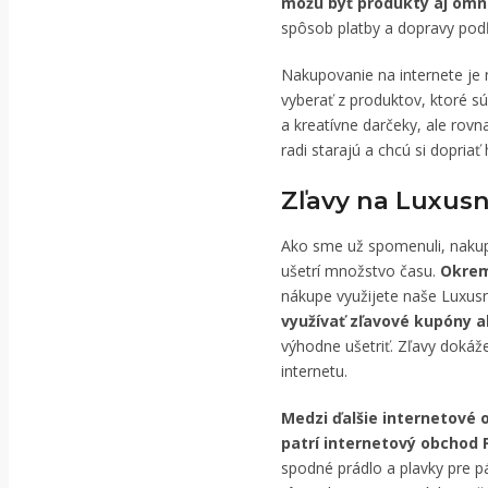
môžu byť produkty aj omn
spôsob platby a dopravy podľ
Nakupovanie na internete je
vyberať z produktov, ktoré s
a kreatívne darčeky, ale rovn
radi starajú a chcú si dopriať
Zľavy na Luxusn
Ako sme už spomenuli, naku
ušetrí množstvo času.
Okrem
nákupe využijete naše Luxusn
využívať zľavové kupóny a
výhodne ušetriť. Zľavy dokáže
internetu.
Medzi ďalšie internetové 
patrí internetový obchod 
spodné prádlo a plavky pre p