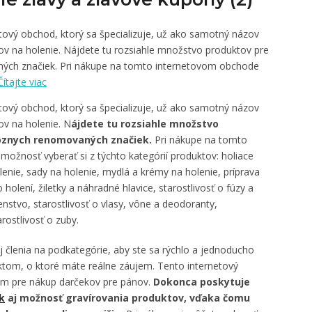
etový obchod, ktorý sa špecializuje, už ako samotný názov
ov na holenie. Nájdete tu rozsiahle množstvo produktov pre
ých značiek. Pri nákupe na tomto internetovom obchode
Čítajte viac
etový obchod, ktorý sa špecializuje, už ako samotný názov
ov na holenie. N
ájdete tu rozsiahle množstvo
ôznych renomovaných značiek.
Pri nákupe na tomto
žnosť vyberať si z týchto kategórií produktov: holiace
olenie, sady na holenie, mydlá a krémy na holenie, príprava
 holení, žiletky a náhradné hlavice, starostlivosť o fúzy a
šenstvo, starostlivosť o vlasy, vône a deodoranty,
arostlivosť o zuby.
j členia na podkategórie, aby ste sa rýchlo a jednoducho
ktom, o ktoré máte reálne záujem. Tento internetový
om pre nákup darčekov pre pánov.
Dokonca poskytuje
k
aj možnosť gravírovania produktov, vďaka čomu