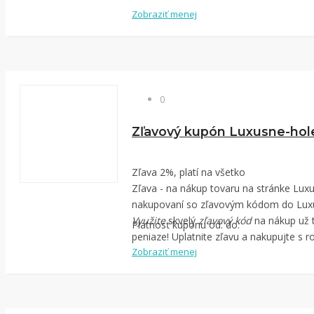
Zobraziť menej
0
Zľavový kupón Luxusne-hol
Zľava 2%, platí na všetko
Zľava - na nákup tovaru na stránke Luxusne-holenie.sk. Ušetrite pri
nakupovaní so zľavovým kódom do Luxu
Využite
skvelý
zľavový kód
na nákup už 
Platnosť kupónu od: do:
peniaze! Uplatnite zľavu a nakupujte s
Zobraziť menej