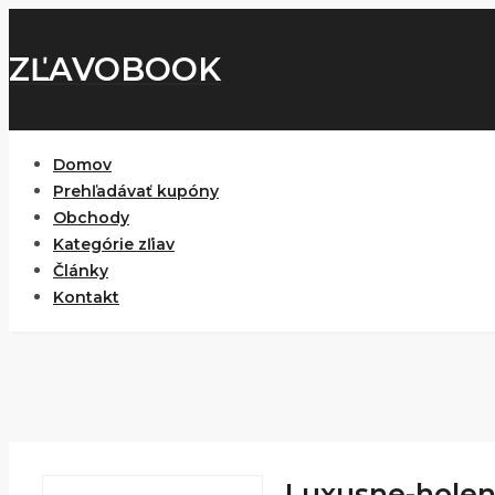
ZĽAVOBOOK
Domov
Prehľadávať kupóny
Obchody
Kategórie zľiav
Články
Kontakt
Luxusne-holeni