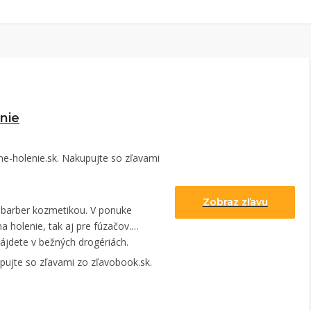
nie
ne-holenie.sk. Nakupujte so zľavami
Zobraz zľavu
 barber kozmetikou. V ponuke
holenie, tak aj pre fúzačov.
ájdete v bežných drogériách.
pujte so zľavami zo zľavobook.sk.