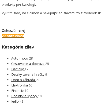
produkty pre kynológiu.
Využite zľavy na Odimon a nakupujte so zľavami zo zľavobook.sk.
Zobraziť menej
Zobraz zľavu
Kategórie zľiav
Auto-moto
28
Cestovanie a doprava
25
Darčeky
17
Detský tovar a hračky
9
Dom a záhrada
70
Elektronika
60
Financie
10
Hodinky a šperky
10
Jedlo
43