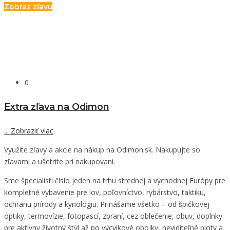
Zobraz zľavu
0
Extra zľava na Odimon
...
Zobraziť viac
Využite zľavy a akcie na nákup na Odimon.sk. Nakupujte so
zľavami a ušetrite pri nakupovaní.
Sme špecialisti číslo jeden na trhu strednej a východnej Európy pre
kompletné vybavenie pre lov, poľovníctvo, rybárstvo, taktiku,
ochranu prírody a kynológiu. Prinášame všetko – od špičkovej
optiky, termovízie, fotopascí, zbraní, cez oblečenie, obuv, doplnky
pre aktívny životný štýl až po výcvikové obojky, neviditeľné ploty a