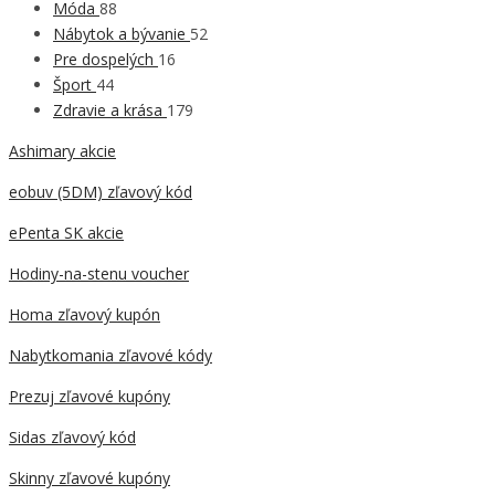
Móda
88
Nábytok a bývanie
52
Pre dospelých
16
Šport
44
Zdravie a krása
179
Ashimary akcie
eobuv (5DM) zľavový kód
ePenta SK akcie
Hodiny-na-stenu voucher
Homa zľavový kupón
Nabytkomania zľavové kódy
Prezuj zľavové kupóny
Sidas zľavový kód
Skinny zľavové kupóny