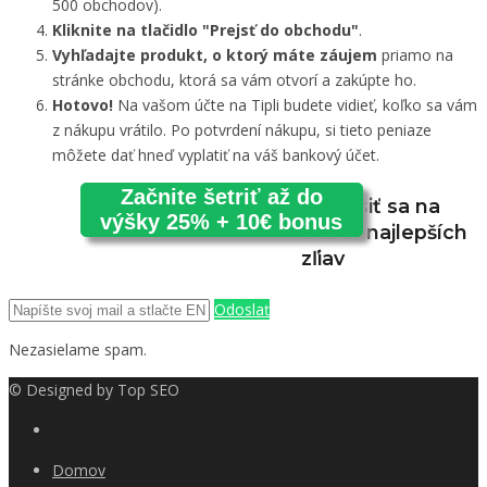
500 obchodov).
Kliknite na tlačidlo "Prejsť do obchodu"
.
Vyhľadajte produkt, o ktorý máte záujem
priamo na
stránke obchodu, ktorá sa vám otvorí a zakúpte ho.
Hotovo!
Na vašom účte na Tipli budete vidieť, koľko sa vám
z nákupu vrátilo. Po potvrdení nákupu, si tieto peniaze
môžete dať hneď vyplatiť na váš bankový účet.
Začnite šetriť až do
Prihlásiť sa na
výšky 25% + 10€ bonus
odber najlepších
zľiav
Odoslať
Nezasielame spam.
© Designed by
Top SEO
Domov