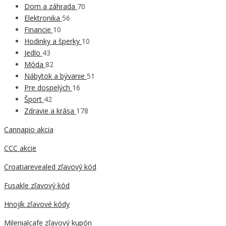
Dom a záhrada
70
Elektronika
56
Financie
10
Hodinky a šperky
10
Jedlo
43
Móda
82
Nábytok a bývanie
51
Pre dospelých
16
Šport
42
Zdravie a krása
178
Cannapio akcia
CCC akcie
Croatiarevealed zľavový kód
Fusakle zľavový kód
Hnojík zľavové kódy
Milenialcafe zľavový kupón