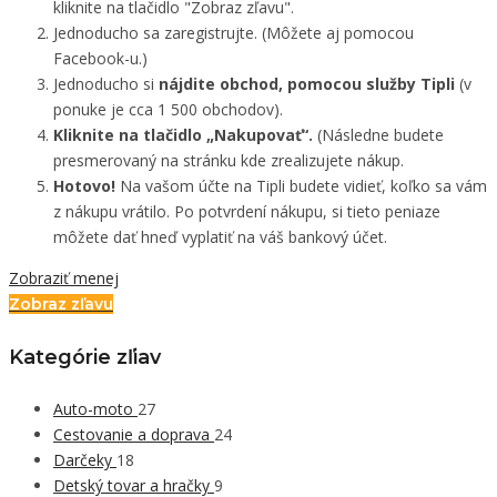
kliknite na tlačidlo "Zobraz zľavu".
Jednoducho sa zaregistrujte. (Môžete aj pomocou
Facebook-u.)
Jednoducho si
nájdite obchod, pomocou služby Tipli
(v
ponuke je cca 1 500 obchodov).
Kliknite na tlačidlo „Nakupovať“.
(Následne budete
presmerovaný na stránku kde zrealizujete nákup.
Hotovo!
Na vašom účte na Tipli budete vidieť, koľko sa vám
z nákupu vrátilo. Po potvrdení nákupu, si tieto peniaze
môžete dať hneď vyplatiť na váš bankový účet.
Zobraziť menej
Zobraz zľavu
Kategórie zľiav
Auto-moto
27
Cestovanie a doprava
24
Darčeky
18
Detský tovar a hračky
9