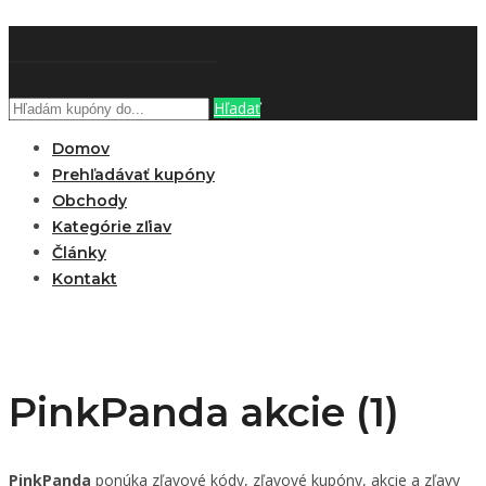
ZĽAVOBOOK
Hľadať
Domov
Prehľadávať kupóny
Obchody
Kategórie zľiav
Články
Kontakt
PinkPanda akcie (1)
PinkPanda
ponúka zľavové kódy, zľavové kupóny, akcie a zľavy