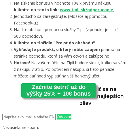
Na získanie bonusu v hodnote 10€ k prvému nákupu
kliknite na tento link:
www.tipli.sk/odporucanie
.
Jednoducho sa zaregistrujte. (Môžete aj pomocou
Facebook-u.)
Nájdite obchod, pomocou služby Tipli (v ponuke je cca 1
500 obchodov).
Kliknite na tlačidlo "Prejsť do obchodu"
.
Vyhľadajte produkt, o ktorý máte záujem
priamo na
stránke obchodu, ktorá sa vám otvorí a zakúpte ho.
Hotovo!
Na vašom účte na Tipli budete vidieť, koľko sa vám
z nákupu vrátilo. Po potvrdení nákupu, si tieto peniaze
môžete dať hneď vyplatiť na váš bankový účet.
Začnite šetriť až do
Prihlásiť sa na
výšky 25% + 10€ bonus
odber najlepších
zľiav
Odoslať
Nezasielame spam.