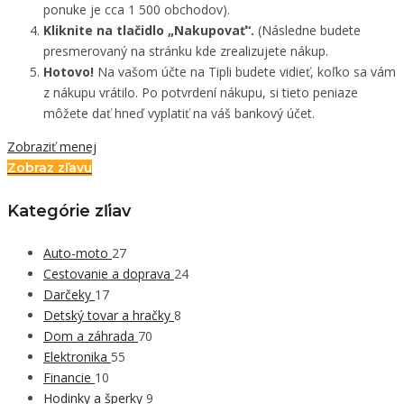
ponuke je cca 1 500 obchodov).
Kliknite na tlačidlo „Nakupovať“.
(Následne budete
presmerovaný na stránku kde zrealizujete nákup.
Hotovo!
Na vašom účte na Tipli budete vidieť, koľko sa vám
z nákupu vrátilo. Po potvrdení nákupu, si tieto peniaze
môžete dať hneď vyplatiť na váš bankový účet.
Zobraziť menej
Zobraz zľavu
Kategórie zľiav
Auto-moto
27
Cestovanie a doprava
24
Darčeky
17
Detský tovar a hračky
8
Dom a záhrada
70
Elektronika
55
Financie
10
Hodinky a šperky
9