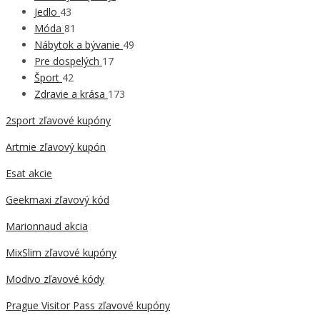
Jedlo
43
Móda
81
Nábytok a bývanie
49
Pre dospelých
17
Šport
42
Zdravie a krása
173
2sport zľavové kupóny
Artmie zľavový kupón
Esat akcie
Geekmaxi zľavový kód
Marionnaud akcia
MixSlim zľavové kupóny
Modivo zľavové kódy
Prague Visitor Pass zľavové kupóny