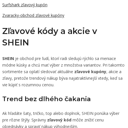
Surfshark zľavový kupón
Zvaracky-obchod zľavové kupóny
Zľavové kódy a akcie v
SHEIN
SHEIN
je obchod pre ľudí, ktorí radi sledujú rýchlo sa meniace
módne kúsky a chcú mať výber z množstva variantov. Pri takomto
sortimente sa oplatí sledovať aktuálne
zľavové kupóny
, akcie a
zľavy, pretože trendový nákup býva najatraktívnejší vtedy, keď sa
vie kúpiť s rozumnou cenou.
Trend bez dlhého čakania
Ak hľadáte šaty, tričko, top alebo doplnok, SHEIN ponúka výber
pre rôzne štýly. Správny
zľavový kód
môže znížiť cenu
objednávky a spraviť nákup výhodnejším.