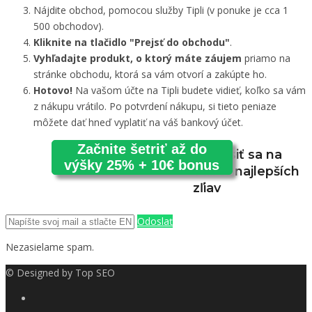
Nájdite obchod, pomocou služby Tipli (v ponuke je cca 1
500 obchodov).
Kliknite na tlačidlo "Prejsť do obchodu"
.
Vyhľadajte produkt, o ktorý máte záujem
priamo na
stránke obchodu, ktorá sa vám otvorí a zakúpte ho.
Hotovo!
Na vašom účte na Tipli budete vidieť, koľko sa vám
z nákupu vrátilo. Po potvrdení nákupu, si tieto peniaze
môžete dať hneď vyplatiť na váš bankový účet.
Začnite šetriť až do
Prihlásiť sa na
výšky 25% + 10€ bonus
odber najlepších
zľiav
Odoslať
Nezasielame spam.
© Designed by
Top SEO