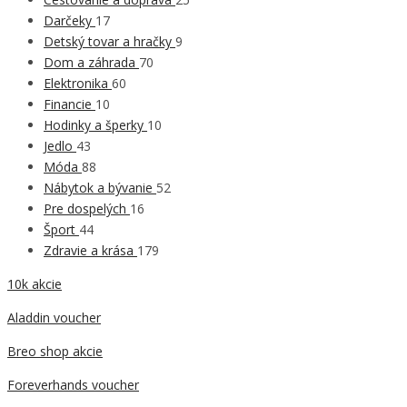
Darčeky
17
Detský tovar a hračky
9
Dom a záhrada
70
Elektronika
60
Financie
10
Hodinky a šperky
10
Jedlo
43
Móda
88
Nábytok a bývanie
52
Pre dospelých
16
Šport
44
Zdravie a krása
179
10k akcie
Aladdin voucher
Breo shop akcie
Foreverhands voucher