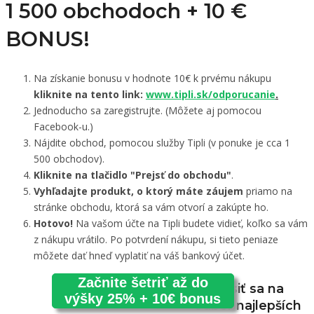
1 500 obchodoch +
10 €
BONUS!
Na získanie bonusu v hodnote 10€ k prvému nákupu
kliknite na tento link:
www.tipli.sk/odporucanie
.
Jednoducho sa zaregistrujte. (Môžete aj pomocou
Facebook-u.)
Nájdite obchod, pomocou služby Tipli (v ponuke je cca 1
500 obchodov).
Kliknite na tlačidlo "Prejsť do obchodu"
.
Vyhľadajte produkt, o ktorý máte záujem
priamo na
stránke obchodu, ktorá sa vám otvorí a zakúpte ho.
Hotovo!
Na vašom účte na Tipli budete vidieť, koľko sa vám
z nákupu vrátilo. Po potvrdení nákupu, si tieto peniaze
môžete dať hneď vyplatiť na váš bankový účet.
Začnite šetriť až do
Prihlásiť sa na
výšky 25% + 10€ bonus
odber najlepších