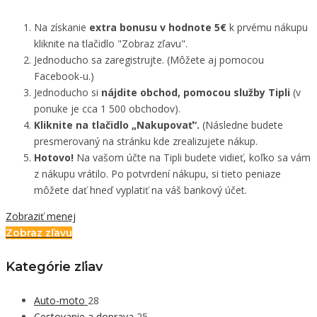
Na získanie
extra bonusu v hodnote 5€
k prvému nákupu
kliknite na tlačidlo "Zobraz zľavu".
Jednoducho sa zaregistrujte. (Môžete aj pomocou
Facebook-u.)
Jednoducho si
nájdite obchod, pomocou služby Tipli
(v
ponuke je cca 1 500 obchodov).
Kliknite na tlačidlo „Nakupovať“.
(Následne budete
presmerovaný na stránku kde zrealizujete nákup.
Hotovo!
Na vašom účte na Tipli budete vidieť, koľko sa vám
z nákupu vrátilo. Po potvrdení nákupu, si tieto peniaze
môžete dať hneď vyplatiť na váš bankový účet.
Zobraziť menej
Zobraz zľavu
Kategórie zľiav
Auto-moto
28
Cestovanie a doprava
25