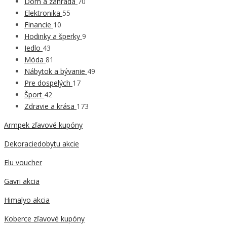
Dom a záhrada
70
Elektronika
55
Financie
10
Hodinky a šperky
9
Jedlo
43
Móda
81
Nábytok a bývanie
49
Pre dospelých
17
Šport
42
Zdravie a krása
173
Armpek zľavové kupóny
Dekoraciedobytu akcie
Elu voucher
Gavri akcia
Himalyo akcia
Koberce zľavové kupóny