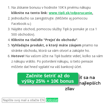
Na získanie bonusu v hodnote 10€ k prvému nákupu
kliknite na tento link:
www.tipli.sk/odporucanie
.
Jednoducho sa zaregistrujte. (Môžete aj pomocou
Facebook-u.)
Nájdite obchod, pomocou služby Tipli (v ponuke je cca 1
500 obchodov).
Kliknite na tlačidlo "Prejsť do obchodu"
.
Vyhľadajte produkt, o ktorý máte záujem
priamo na
stránke obchodu, ktorá sa vám otvorí a zakúpte ho.
Hotovo!
Na vašom účte na Tipli budete vidieť, koľko sa vám
z nákupu vrátilo. Po potvrdení nákupu, si tieto peniaze
môžete dať hneď vyplatiť na váš bankový účet.
Začnite šetriť až do
Prihlásiť sa na
výšky 25% + 10€ bonus
odber najlepších
zľiav
Odoslať