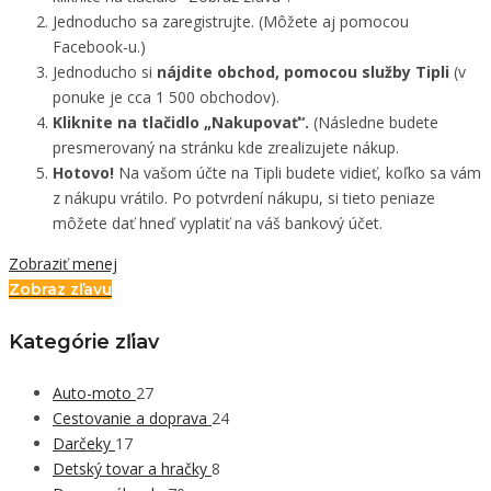
Jednoducho sa zaregistrujte. (Môžete aj pomocou
Facebook-u.)
Jednoducho si
nájdite obchod, pomocou služby Tipli
(v
ponuke je cca 1 500 obchodov).
Kliknite na tlačidlo „Nakupovať“.
(Následne budete
presmerovaný na stránku kde zrealizujete nákup.
Hotovo!
Na vašom účte na Tipli budete vidieť, koľko sa vám
z nákupu vrátilo. Po potvrdení nákupu, si tieto peniaze
môžete dať hneď vyplatiť na váš bankový účet.
Zobraziť menej
Zobraz zľavu
Kategórie zľiav
Auto-moto
27
Cestovanie a doprava
24
Darčeky
17
Detský tovar a hračky
8