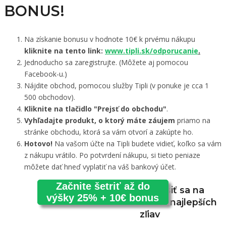
BONUS!
Na získanie bonusu v hodnote 10€ k prvému nákupu
kliknite na tento link:
www.tipli.sk/odporucanie
.
Jednoducho sa zaregistrujte. (Môžete aj pomocou
Facebook-u.)
Nájdite obchod, pomocou služby Tipli (v ponuke je cca 1
500 obchodov).
Kliknite na tlačidlo "Prejsť do obchodu"
.
Vyhľadajte produkt, o ktorý máte záujem
priamo na
stránke obchodu, ktorá sa vám otvorí a zakúpte ho.
Hotovo!
Na vašom účte na Tipli budete vidieť, koľko sa vám
z nákupu vrátilo. Po potvrdení nákupu, si tieto peniaze
môžete dať hneď vyplatiť na váš bankový účet.
Začnite šetriť až do
Prihlásiť sa na
výšky 25% + 10€ bonus
odber najlepších
zľiav