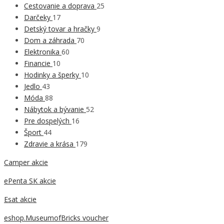
Cestovanie a doprava
25
Darčeky
17
Detský tovar a hračky
9
Dom a záhrada
70
Elektronika
60
Financie
10
Hodinky a šperky
10
Jedlo
43
Móda
88
Nábytok a bývanie
52
Pre dospelých
16
Šport
44
Zdravie a krása
179
Camper akcie
ePenta SK akcie
Esat akcie
eshop.MuseumofBricks voucher