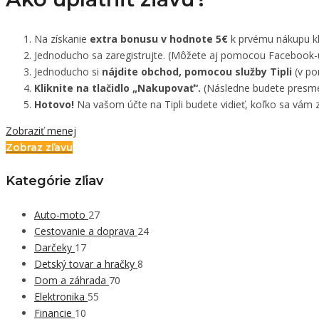
Na získanie
extra bonusu v hodnote 5€
k prvému nákupu kli
Jednoducho sa zaregistrujte. (Môžete aj pomocou Facebook-
Jednoducho si
nájdite obchod, pomocou služby Tipli
(v po
Kliknite na tlačidlo „Nakupovať“.
(Následne budete presmer
Hotovo!
Na vašom účte na Tipli budete vidieť, koľko sa vám z
Zobraziť menej
Zobraz zľavu
Kategórie zľiav
Auto-moto
27
Cestovanie a doprava
24
Darčeky
17
Detský tovar a hračky
8
Dom a záhrada
70
Elektronika
55
Financie
10