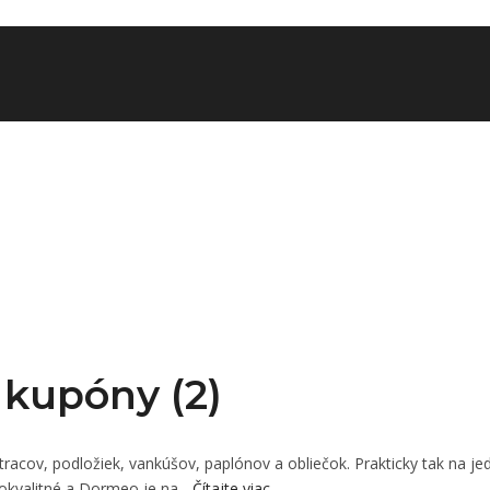
 kupóny (2)
racov, podložiek, vankúšov, paplónov a obliečok. Prakticky tak na j
okvalitné a Dormeo je na...
Čítajte viac