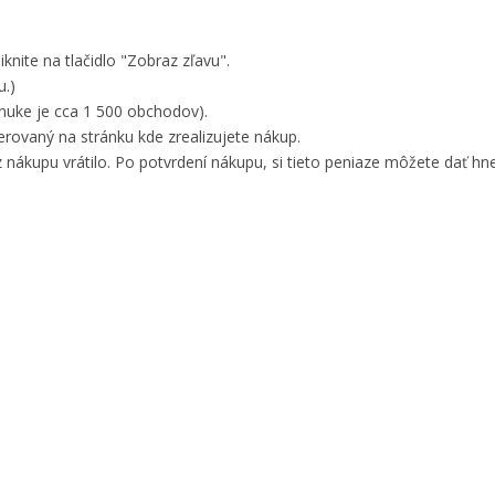
knite na tlačidlo "Zobraz zľavu".
u.)
nuke je cca 1 500 obchodov).
ovaný na stránku kde zrealizujete nákup.
 nákupu vrátilo. Po potvrdení nákupu, si tieto peniaze môžete dať hne