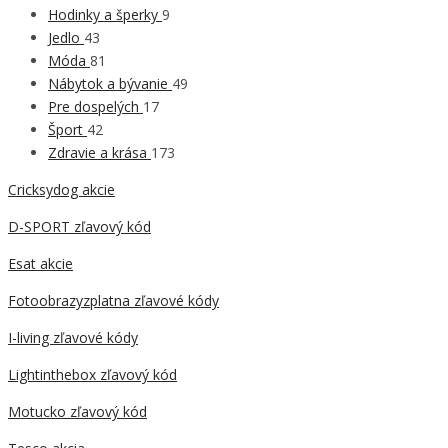
Hodinky a šperky
9
Jedlo
43
Móda
81
Nábytok a bývanie
49
Pre dospelých
17
Šport
42
Zdravie a krása
173
Cricksydog akcie
D-SPORT zľavový kód
Esat akcie
Fotoobrazyzplatna zľavové kódy
I-living zľavové kódy
Lightinthebox zľavový kód
Motucko zľavový kód