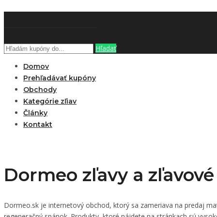
ZĽAVOBOOK
Hľadať
Domov
Prehľadávať kupóny
Obchody
Kategórie zľiav
Články
Kontakt
Dormeo zľavy a zľavové
Dormeo.sk je internetový obchod, ktorý sa zameriava na predaj mat
regeneračný spánok. Produkty, ktoré nájdete na stránkach sú vysok