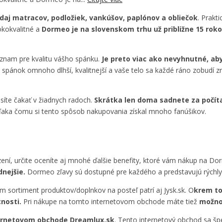
daj matracov, podložiek, vankúšov, paplónov a obliečok
. Prakt
okokvalitné a
Dormeo je na slovenskom trhu už približne 15 roko
ýznam pre kvalitu vášho spánku.
Je preto viac ako nevyhnutné, aby
pánok omnoho dlhší, kvalitnejší a vaše telo sa každé ráno zobudí 
íte čakať v žiadnych radoch.
Skrátka len doma sadnete za počíta
ďaka čomu si tento spôsob nakupovania získal mnoho fanúšikov.
, určite oceníte aj mnohé ďalšie benefity, ktoré vám nákup na Do
nejšie.
Dormeo zľavy sú dostupné pre každého a predstavujú rýchly a
m sortiment produktov/doplnkov na posteľ patrí aj Jysk.sk. O
krem to
nosti.
Pri nákupe na tomto internetovom obchode máte tiež
možno
ternetovom obchode Dreamlux.sk
. Tento internetový obchod sa špe