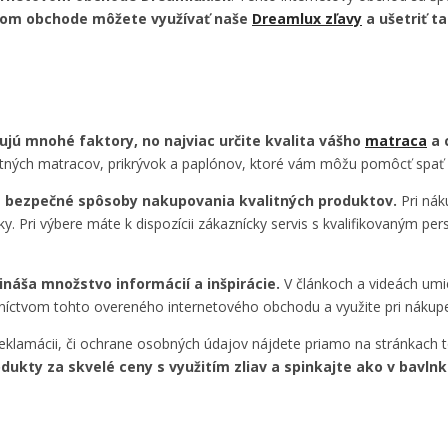
ovom obchode môžete využívať naše
Dreamlux zľavy
a ušetriť t
jú mnohé faktory, no najviac určite kvalita vášho
matraca
a 
tných matracov, prikrývok a paplónov, ktoré vám môžu pomôcť spať 
 bezpečné spôsoby nakupovania kvalitných produktov.
Pri nák
ky. Pri výbere máte k dispozícii zákaznícky servis s kvalifikovaným 
ináša množstvo informácií a inšpirácie.
V článkoch a videách umi
edníctvom tohto overeného internetového obchodu a využite pri nákup
 reklamácii, či ochrane osobných údajov nájdete priamo na stránka
dukty za skvelé ceny s využitím zliav a spinkajte ako v bavln