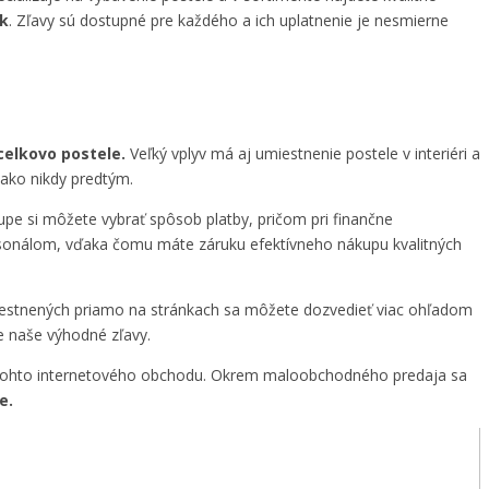
ak
. Zľavy sú dostupné pre každého a ich uplatnenie je nesmierne
celkovo postele.
Veľký vplyv má aj umiestnenie postele v interiéri a
ako nikdy predtým.
upe si môžete vybrať spôsob platby, pričom pri finančne
personálom, vďaka čomu máte záruku efektívneho nákupu kvalitných
estnených priamo na stránkach sa môžete dozvedieť viac ohľadom
e naše výhodné zľavy.
ch tohto internetového obchodu. Okrem maloobchodného predaja sa
ke.