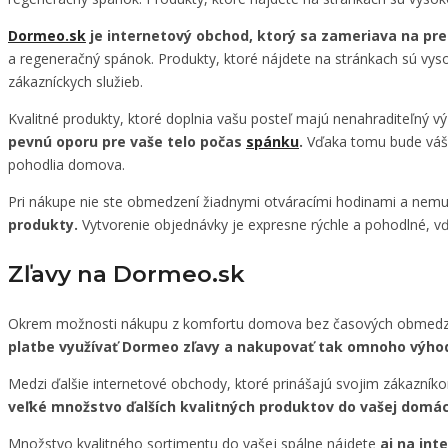
Dormeo.sk
je internetový obchod, ktorý sa zameriava na pre
a regeneračný spánok. Produkty, ktoré nájdete na stránkach sú vys
zákazníckych služieb.
Kvalitné produkty, ktoré doplnia vašu posteľ majú nenahraditeľný v
pevnú oporu pre vaše telo počas
spánku
.
Vďaka tomu bude váš s
pohodlia domova.
Pri nákupe nie ste obmedzení žiadnymi otváracími hodinami a nemus
produkty.
Vytvorenie objednávky je expresne rýchle a pohodlné, v
Zľavy na Dormeo.sk
Okrem možnosti nákupu z komfortu domova bez časových obmedzení
platbe využívať Dormeo zľavy a nakupovať tak omnoho výhod
Medzi ďalšie internetové obchody, ktoré prinášajú svojim zákazníko
veľké množstvo ďalších kvalitných produktov do vašej domác
Množstvo kvalitného sortimentu do vašej spálne nájdete
aj na in