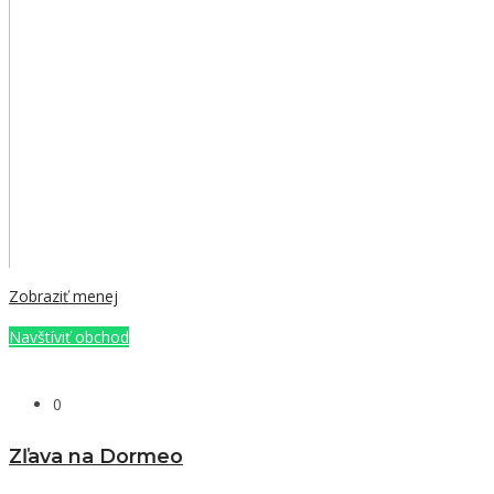
Zobraziť menej
Navštíviť obchod
0
Zľava na Dormeo