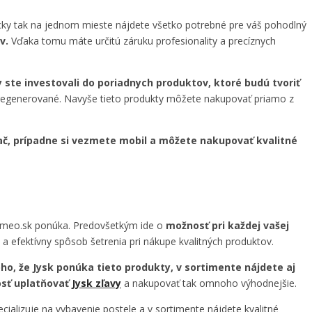
icky tak na jednom mieste nájdete všetko potrebné pre váš pohodlný
v.
Vďaka tomu máte určitú záruku profesionality a precíznych
 ste investovali do poriadnych produktov, ktoré budú tvoriť
zregenerované. Navyše tieto produkty môžete nakupovať priamo z
č, prípadne si vezmete mobil a môžete nakupovať kvalitné
rmeo.sk ponúka. Predovšetkým ide o
možnosť pri každej vašej
 efektívny spôsob šetrenia pri nákupe kvalitných produktov.
ho, že Jysk ponúka tieto produkty, v sortimente nájdete aj
sť uplatňovať
Jysk zľavy
a nakupovať tak omnoho výhodnejšie.
cializuje na vybavenie postele a v sortimente nájdete kvalitné