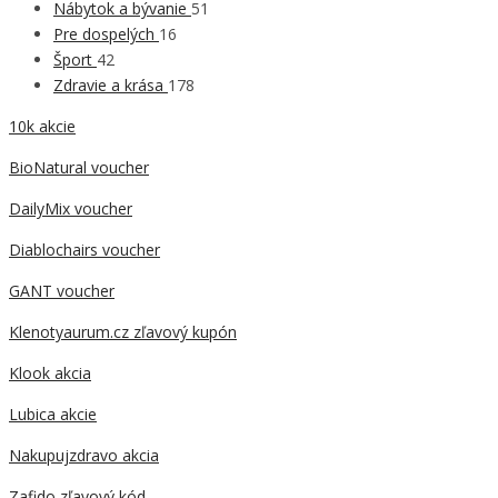
Nábytok a bývanie
51
Pre dospelých
16
Šport
42
Zdravie a krása
178
10k akcie
BioNatural voucher
DailyMix voucher
Diablochairs voucher
GANT voucher
Klenotyaurum.cz zľavový kupón
Klook akcia
Lubica akcie
Nakupujzdravo akcia
Zafido zľavový kód