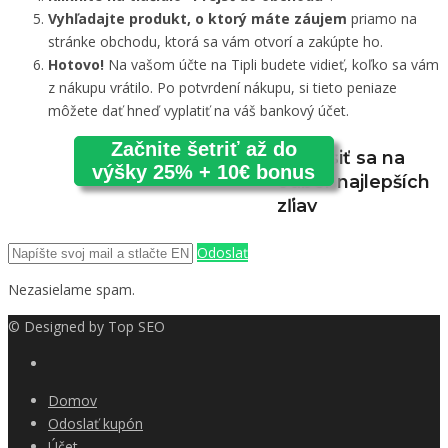
Vyhľadajte produkt, o ktorý máte záujem
priamo na
stránke obchodu, ktorá sa vám otvorí a zakúpte ho.
Hotovo!
Na vašom účte na Tipli budete vidieť, koľko sa vám
z nákupu vrátilo. Po potvrdení nákupu, si tieto peniaze
môžete dať hneď vyplatiť na váš bankový účet.
Začnite šetriť až do
Prihlásiť sa na
výšky 25% + 10€ bonus
odber najlepších
zľiav
Odoslať
Nezasielame spam.
© Designed by
Top SEO
Domov
Odoslať kupón
Účet