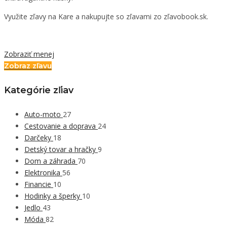
Využite zľavy na Kare a nakupujte so zľavami zo zľavobook.sk.
Zobraziť menej
Zobraz zľavu
Kategórie zľiav
Auto-moto
27
Cestovanie a doprava
24
Darčeky
18
Detský tovar a hračky
9
Dom a záhrada
70
Elektronika
56
Financie
10
Hodinky a šperky
10
Jedlo
43
Móda
82