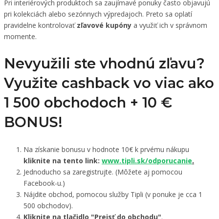
Pri interiérových produktoch sa zaujímavé ponuky často objavujú
pri kolekciách alebo sezónnych výpredajoch. Preto sa oplatí
pravidelne kontrolovať
zľavové kupóny
a využiť ich v správnom
momente.
Nevyužili ste vhodnú zľavu?
Využite cashback vo viac ako
1 500 obchodoch +
10 €
BONUS!
Na získanie bonusu v hodnote 10€ k prvému nákupu
kliknite na tento link:
www.tipli.sk/odporucanie
.
Jednoducho sa zaregistrujte. (Môžete aj pomocou
Facebook-u.)
Nájdite obchod, pomocou služby Tipli (v ponuke je cca 1
500 obchodov).
Kliknite na tlačidlo "Prejsť do obchodu"
.