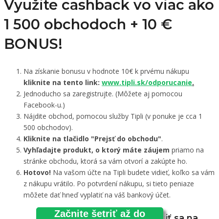
Využite cashback vo viac ako
1 500 obchodoch +
10 €
BONUS!
Na získanie bonusu v hodnote 10€ k prvému nákupu
kliknite na tento link:
www.tipli.sk/odporucanie
.
Jednoducho sa zaregistrujte. (Môžete aj pomocou
Facebook-u.)
Nájdite obchod, pomocou služby Tipli (v ponuke je cca 1
500 obchodov).
Kliknite na tlačidlo "Prejsť do obchodu"
.
Vyhľadajte produkt, o ktorý máte záujem
priamo na
stránke obchodu, ktorá sa vám otvorí a zakúpte ho.
Hotovo!
Na vašom účte na Tipli budete vidieť, koľko sa vám
z nákupu vrátilo. Po potvrdení nákupu, si tieto peniaze
môžete dať hneď vyplatiť na váš bankový účet.
Začnite šetriť až do
Prihlásiť sa na