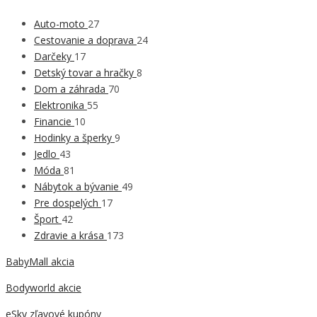
Auto-moto
27
Cestovanie a doprava
24
Darčeky
17
Detský tovar a hračky
8
Dom a záhrada
70
Elektronika
55
Financie
10
Hodinky a šperky
9
Jedlo
43
Móda
81
Nábytok a bývanie
49
Pre dospelých
17
Šport
42
Zdravie a krása
173
BabyMall akcia
Bodyworld akcie
eSky zľavové kupóny