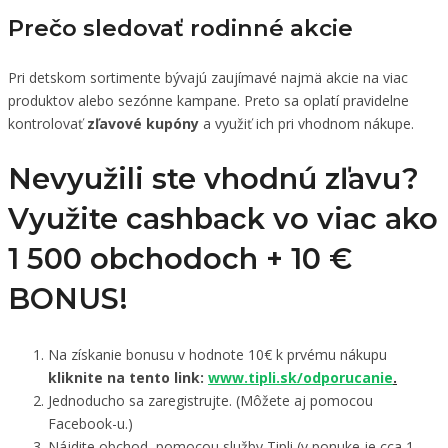
Prečo sledovať rodinné akcie
Pri detskom sortimente bývajú zaujímavé najmä akcie na viac
produktov alebo sezónne kampane. Preto sa oplatí pravidelne
kontrolovať
zľavové kupóny
a využiť ich pri vhodnom nákupe.
Nevyužili ste vhodnú zľavu?
Využite cashback vo viac ako
1 500 obchodoch +
10 €
BONUS!
Na získanie bonusu v hodnote 10€ k prvému nákupu
kliknite na tento link:
www.tipli.sk/odporucanie
.
Jednoducho sa zaregistrujte. (Môžete aj pomocou
Facebook-u.)
Nájdite obchod, pomocou služby Tipli (v ponuke je cca 1