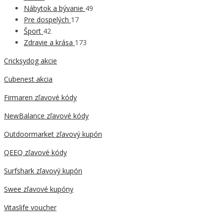
Nábytok a bývanie
49
Pre dospelých
17
Šport
42
Zdravie a krása
173
Cricksydog akcie
Cubenest akcia
Firmaren zľavové kódy
NewBalance zľavové kódy
Outdoormarket zľavový kupón
QEEQ zľavové kódy
Surfshark zľavový kupón
Swee zľavové kupóny
Vitaslife voucher