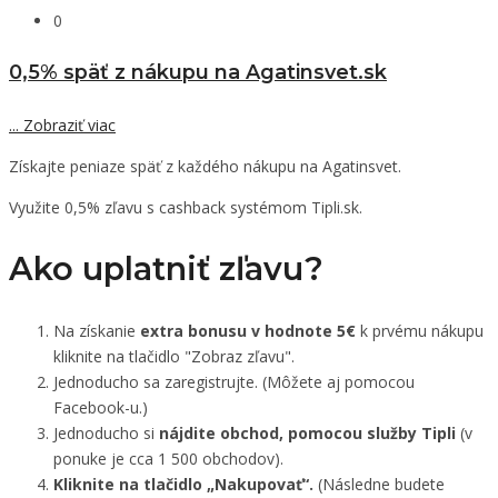
0
0,5% späť z nákupu na Agatinsvet.sk
...
Zobraziť viac
Získajte peniaze späť z každého nákupu na Agatinsvet.
Využite 0,5% zľavu s cashback systémom Tipli.sk.
Ako uplatniť zľavu?
Na získanie
extra bonusu v hodnote 5€
k prvému nákupu
kliknite na tlačidlo "Zobraz zľavu".
Jednoducho sa zaregistrujte. (Môžete aj pomocou
Facebook-u.)
Jednoducho si
nájdite obchod, pomocou služby Tipli
(v
ponuke je cca 1 500 obchodov).
Kliknite na tlačidlo „Nakupovať“.
(Následne budete