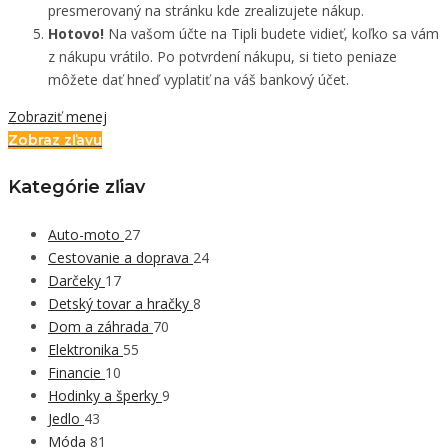
presmerovaný na stránku kde zrealizujete nákup.
Hotovo!
Na vašom účte na Tipli budete vidieť, koľko sa vám
z nákupu vrátilo. Po potvrdení nákupu, si tieto peniaze
môžete dať hneď vyplatiť na váš bankový účet.
Zobraziť menej
Zobraz zľavu
Kategórie zľiav
Auto-moto
27
Cestovanie a doprava
24
Darčeky
17
Detský tovar a hračky
8
Dom a záhrada
70
Elektronika
55
Financie
10
Hodinky a šperky
9
Jedlo
43
Móda
81