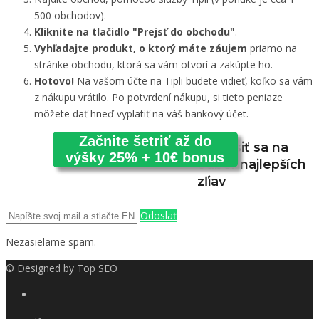
500 obchodov).
Kliknite na tlačidlo "Prejsť do obchodu"
.
Vyhľadajte produkt, o ktorý máte záujem
priamo na
stránke obchodu, ktorá sa vám otvorí a zakúpte ho.
Hotovo!
Na vašom účte na Tipli budete vidieť, koľko sa vám
z nákupu vrátilo. Po potvrdení nákupu, si tieto peniaze
môžete dať hneď vyplatiť na váš bankový účet.
Začnite šetriť až do
Prihlásiť sa na
výšky 25% + 10€ bonus
odber najlepších
zľiav
Odoslať
Nezasielame spam.
© Designed by
Top SEO