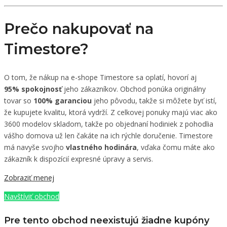
Prečo nakupovať na
Timestore?
O tom, že nákup na e-shope Timestore sa oplatí, hovorí aj
95%
spokojnosť
jeho zákazníkov. Obchod ponúka originálny
tovar so
100%
garanciou
jeho pôvodu, takže si môžete byť istí,
že kupujete kvalitu, ktorá vydrží. Z celkovej ponuky majú viac ako
3600 modelov skladom, takže po objednaní hodiniek z pohodlia
vášho domova už len čakáte na ich rýchle doručenie. Timestore
má navyše svojho
vlastného
hodinára
, vďaka čomu máte ako
zákazník k dispozícií expresné úpravy a servis.
Zobraziť menej
Navštíviť obchod
Pre tento obchod neexistujú žiadne kupóny