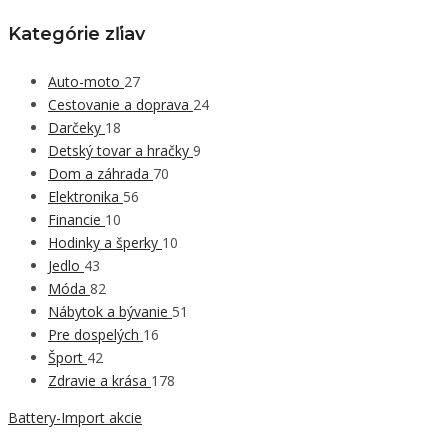
Kategórie zľiav
Auto-moto
27
Cestovanie a doprava
24
Darčeky
18
Detský tovar a hračky
9
Dom a záhrada
70
Elektronika
56
Financie
10
Hodinky a šperky
10
Jedlo
43
Móda
82
Nábytok a bývanie
51
Pre dospelých
16
Šport
42
Zdravie a krása
178
Battery-Import akcie