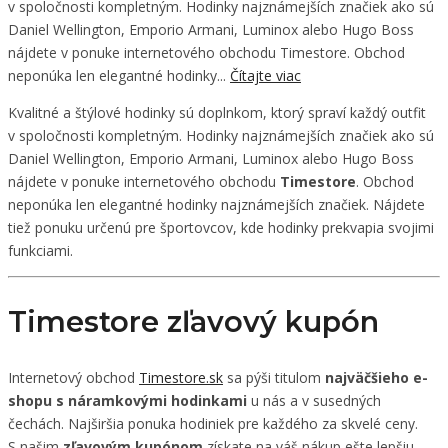
v spoločnosti kompletným. Hodinky najznámejších značiek ako sú
Daniel Wellington, Emporio Armani, Luminox alebo Hugo Boss
nájdete v ponuke internetového obchodu Timestore. Obchod
neponúka len elegantné hodinky...
Čítajte viac
Kvalitné a štýlové hodinky sú doplnkom, ktorý spraví každý outfit
v spoločnosti kompletným. Hodinky najznámejších značiek ako sú
Daniel Wellington, Emporio Armani, Luminox alebo Hugo Boss
nájdete v ponuke internetového obchodu
Timestore
. Obchod
neponúka len elegantné hodinky najznámejších značiek. Nájdete
tiež ponuku určenú pre športovcov, kde hodinky prekvapia svojimi
funkciami.
Timestore zľavový kupón
Internetový obchod
Timestore.sk
sa pýši titulom
najväčšieho e-
shopu s náramkovými hodinkami
u nás a v susedných
čechách. Najširšia ponuka hodiniek pre každého za skvelé ceny.
S našim
zľavovým kupónom
získate na váš nákup ešte lepšiu