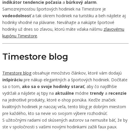
indikátor
tendencie
počasia
a
búrkový
alarm
.
Samozrejmosťou športových hodiniek na Timestore je
vodeodolnosť
a tak okrem hodiniek na turistiku a beh nájdete aj
hodinky vhodné na plávanie. Neváhajte a nakúpte športové
hodinky už dnes so zľavou, ktorú máte vďaka nášmu
zľavovému
kupónu Timestore
.
Timestore blog
Timestore blog
obsahuje množstvo článkov, ktoré vám dodajú
inšpiráciu
pre nákup elegantných a športových hodiniek. Dočítate
sa o tom,
ako
sa
o
svoje
hodinky
starať
, aby čo najdlhšie
vydržali a nájdete aj tipy na
aktuálne
módne
trendy
a
recenzie
na jednotlivé produkty, ktoré e-shop ponúka. Keďže značiek
kvalitných hodiniek je naozaj veľa, tento blog je dobrým miestom
pre každého, kto sa nevie vo svojom výbere rozhodnúť.
S užitočnými radami od skúsených autorov sa nemusíte báť, že by
ste v spoločnosti s vašimi novými hodinkami zažili faux paux.