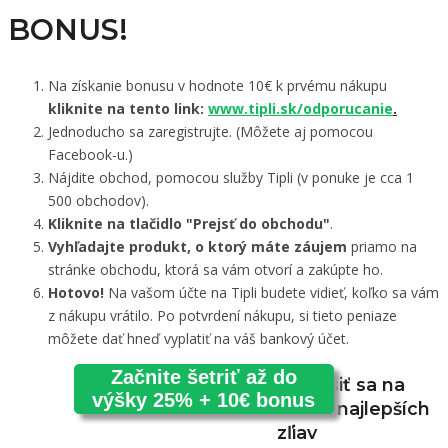
BONUS!
Na získanie bonusu v hodnote 10€ k prvému nákupu
kliknite na tento link:
www.tipli.sk/odporucanie
.
Jednoducho sa zaregistrujte. (Môžete aj pomocou
Facebook-u.)
Nájdite obchod, pomocou služby Tipli (v ponuke je cca 1
500 obchodov).
Kliknite na tlačidlo "Prejsť do obchodu"
.
Vyhľadajte produkt, o ktorý máte záujem
priamo na
stránke obchodu, ktorá sa vám otvorí a zakúpte ho.
Hotovo!
Na vašom účte na Tipli budete vidieť, koľko sa vám
z nákupu vrátilo. Po potvrdení nákupu, si tieto peniaze
môžete dať hneď vyplatiť na váš bankový účet.
Začnite šetriť až do
Prihlásiť sa na
výšky 25% + 10€ bonus
odber najlepších
zľiav