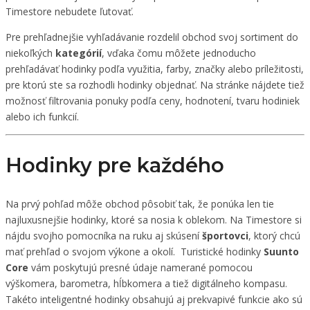
Timestore nebudete ľutovať.
Pre prehľadnejšie vyhľadávanie rozdelil obchod svoj sortiment do
niekoľkých
kategórií
, vďaka čomu môžete jednoducho
prehľadávať hodinky podľa využitia, farby, značky alebo príležitosti,
pre ktorú ste sa rozhodli hodinky objednať. Na stránke nájdete tiež
možnosť filtrovania ponuky podľa ceny, hodnotení, tvaru hodiniek
alebo ich funkcií.
Hodinky pre každého
Na prvý pohľad môže obchod pôsobiť tak, že ponúka len tie
najluxusnejšie hodinky, ktoré sa nosia k oblekom. Na Timestore si
nájdu svojho pomocníka na ruku aj skúsení
športovci
, ktorý chcú
mať prehľad o svojom výkone a okolí. Turistické hodinky
Suunto
Core
vám poskytujú presné údaje namerané pomocou
výškomera, barometra, hĺbkomera a tiež digitálneho kompasu.
Takéto inteligentné hodinky obsahujú aj prekvapivé funkcie ako sú