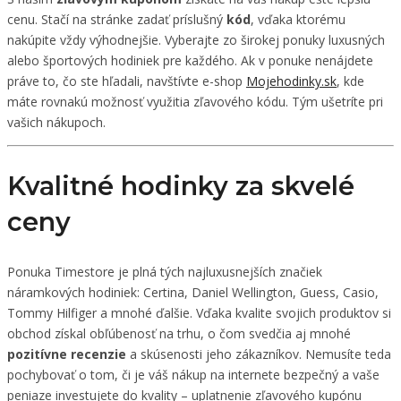
cenu. Stačí na stránke zadať príslušný
kód
, vďaka ktorému
nakúpite vždy výhodnejšie. Vyberajte zo širokej ponuky luxusných
alebo športových hodiniek pre každého. Ak v ponuke nenájdete
práve to, čo ste hľadali, navštívte e-shop
Mojehodinky.sk
, kde
máte rovnakú možnosť využitia zľavového kódu. Tým ušetríte pri
vašich nákupoch.
Kvalitné hodinky za skvelé
ceny
Ponuka Timestore je plná tých najluxusnejších značiek
náramkových hodiniek: Certina, Daniel Wellington, Guess, Casio,
Tommy Hilfiger a mnohé ďalšie. Vďaka kvalite svojich produktov si
obchod získal obľúbenosť na trhu, o čom svedčia aj mnohé
pozitívne recenzie
a skúsenosti jeho zákazníkov. Nemusíte teda
pochybovať o tom, či je váš nákup na internete bezpečný a vaše
peniaze investujete do kvality – uplatnenie zľavového kupónu