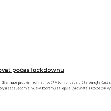
covať počas lockdownu
išli a máte problém zohnať novú? V tom prípade určite venujte časť 
 zvýši sebavedomie, vďaka ktorému sa lepšie vyrovnáte s úzkosťou v