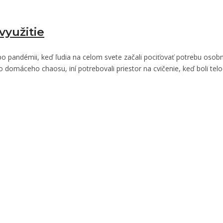
využitie
o pandémii, keď ľudia na celom svete začali pociťovať potrebu osob
o domáceho chaosu, iní potrebovali priestor na cvičenie, keď boli tel