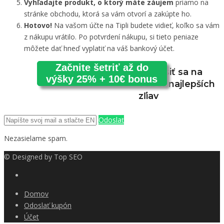
Vyhľadajte produkt, o ktorý máte záujem
priamo na
stránke obchodu, ktorá sa vám otvorí a zakúpte ho.
Hotovo!
Na vašom účte na Tipli budete vidieť, koľko sa vám
z nákupu vrátilo. Po potvrdení nákupu, si tieto peniaze
môžete dať hneď vyplatiť na váš bankový účet.
Začnite šetriť až do
Prihlásiť sa na
výšky 25% + 10€ bonus
odber najlepších
zľiav
Odoslať
Nezasielame spam.
© Designed by
Top SEO
Domov
Odoslať kupón
Účet