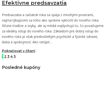
Efektívne predsavzatia
Predsavzatia a začiatok roka sa spája s mnohými poverami,
najmä týkajúcimi sa toho ako správne vykročiť do nového roka.
Rôzne tradície a zvyky, ale aj médiá ovplyvňujú to, čo považujeme
za ideálny vstup do nového roka. Základom pre dobrý vstup do
nového roka je však predovšetkým psychické a fyzické zdravie,
láska a spokojnosť. Ako vstúpiť…
Pokračovať v čítaní
1
2
3
4
5
Posledné kupóny