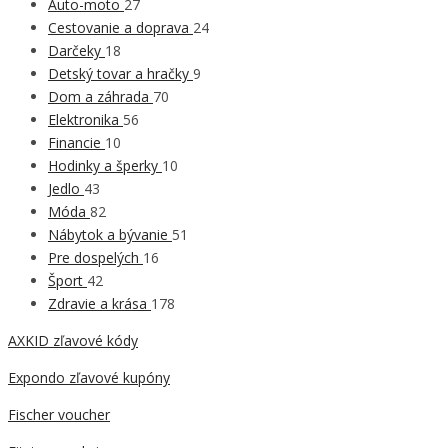
Auto-moto
27
Cestovanie a doprava
24
Darčeky
18
Detský tovar a hračky
9
Dom a záhrada
70
Elektronika
56
Financie
10
Hodinky a šperky
10
Jedlo
43
Móda
82
Nábytok a bývanie
51
Pre dospelých
16
Šport
42
Zdravie a krása
178
AXKID zľavové kódy
Expondo zľavové kupóny
Fischer voucher