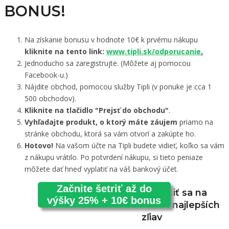
BONUS!
Na získanie bonusu v hodnote 10€ k prvému nákupu
kliknite na tento link:
www.tipli.sk/odporucanie
.
Jednoducho sa zaregistrujte. (Môžete aj pomocou
Facebook-u.)
Nájdite obchod, pomocou služby Tipli (v ponuke je cca 1
500 obchodov).
Kliknite na tlačidlo "Prejsť do obchodu"
.
Vyhľadajte produkt, o ktorý máte záujem
priamo na
stránke obchodu, ktorá sa vám otvorí a zakúpte ho.
Hotovo!
Na vašom účte na Tipli budete vidieť, koľko sa vám
z nákupu vrátilo. Po potvrdení nákupu, si tieto peniaze
môžete dať hneď vyplatiť na váš bankový účet.
Začnite šetriť až do
Prihlásiť sa na
výšky 25% + 10€ bonus
odber najlepších
zľiav