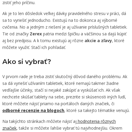
zistiť jeho príčinu.
Ak je to len dôsledok veľkej dávky pravidelného stresu v práci, dá
sa to vyriešiť jednoducho. Existujú na to dokonca aj výborné
cvičenia. No a jedným z riešení je aj užívanie príslušných tabletiek.
Tie od značky
Zerex
patria medzi špičku a väčšinou sa dajú kúpiť
aj bez predpisu. A k tomu existujú aj rôzne
akcie a zľavy
, ktoré
môžete využiť. Stačí ich pohľadať.
Ako si vybrať?
V prvom rade je treba zistiť skutočný dôvod daného problému. Ak
sa dá vyriešiť užívaním tabletiek, ktoré nemajú takmer žiadne
vedľajšie účinky, stačí si nejaké zakúpiť a vyskúšať ich. Ak však
nechcete skúšať tablety na sebe, prezrite si skúsenosti iných ľudí,
ktoré môžete nájsť priamo na portáloch daných značiek, či
odborné recenzie na blogoch
, ktoré sa takejto tématike venujú.
Na takýchto stránkach môžete nájsť aj
hodnotenia rôznych
značiek
, takže si môžete ľahšie vybrať tú najvhodnejšiu. Okrem