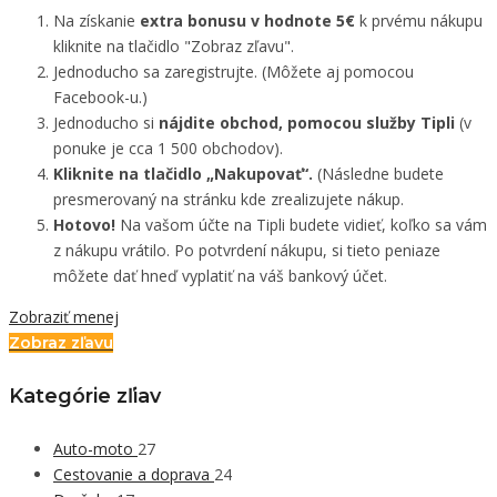
Na získanie
extra bonusu v hodnote 5€
k prvému nákupu
kliknite na tlačidlo "Zobraz zľavu".
Jednoducho sa zaregistrujte. (Môžete aj pomocou
Facebook-u.)
Jednoducho si
nájdite obchod, pomocou služby Tipli
(v
ponuke je cca 1 500 obchodov).
Kliknite na tlačidlo „Nakupovať“.
(Následne budete
presmerovaný na stránku kde zrealizujete nákup.
Hotovo!
Na vašom účte na Tipli budete vidieť, koľko sa vám
z nákupu vrátilo. Po potvrdení nákupu, si tieto peniaze
môžete dať hneď vyplatiť na váš bankový účet.
Zobraziť menej
Zobraz zľavu
Kategórie zľiav
Auto-moto
27
Cestovanie a doprava
24