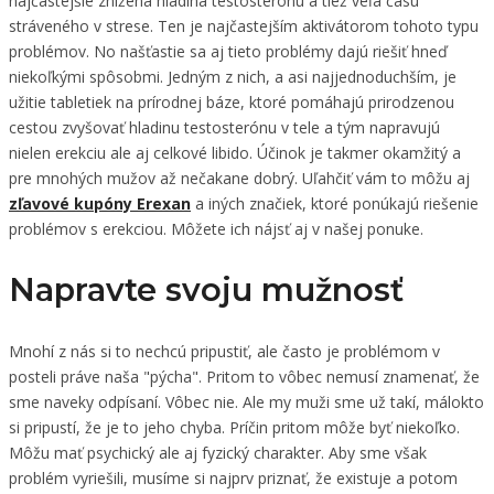
najčastejšie znížená hladina testosterónu a tiež veľa času
stráveného v strese. Ten je najčastejším aktivátorom tohoto typu
problémov. No našťastie sa aj tieto problémy dajú riešiť hneď
niekoľkými spôsobmi. Jedným z nich, a asi najjednoduchším, je
užitie tabletiek na prírodnej báze, ktoré pomáhajú prirodzenou
cestou zvyšovať hladinu testosterónu v tele a tým napravujú
nielen erekciu ale aj celkové libido. Účinok je takmer okamžitý a
pre mnohých mužov až nečakane dobrý. Uľahčiť vám to môžu aj
zľavové kupóny Erexan
a iných značiek, ktoré ponúkajú riešenie
problémov s erekciou. Môžete ich nájsť aj v našej ponuke.
Napravte svoju mužnosť
Mnohí z nás si to nechcú pripustiť, ale často je problémom v
posteli práve naša "pýcha". Pritom to vôbec nemusí znamenať, že
sme naveky odpísaní. Vôbec nie. Ale my muži sme už takí, málokto
si pripustí, že je to jeho chyba. Príčin pritom môže byť niekoľko.
Môžu mať psychický ale aj fyzický charakter. Aby sme však
problém vyriešili, musíme si najprv priznať, že existuje a potom