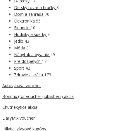
Darčeky
17
Detský tovar a hračky
8
Dom a záhrada
70
Elektronika
55
Financie
10
Hodinky a šperky
9
Jedlo
43
Móda
81
Nábytok a bývanie
49
Pre dospelých
17
Šport
42
Zdravie a krása
173
Autovybava voucher
Bonprix (for voucher publishers) akcia
Chutnekytice akcia
DailyMix voucher
Hillvital zľavové kupóny