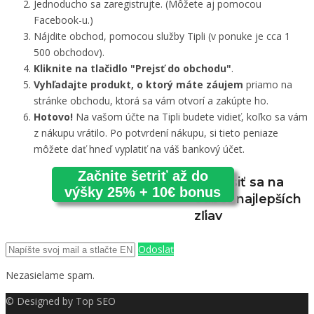
Jednoducho sa zaregistrujte. (Môžete aj pomocou
Facebook-u.)
Nájdite obchod, pomocou služby Tipli (v ponuke je cca 1
500 obchodov).
Kliknite na tlačidlo "Prejsť do obchodu"
.
Vyhľadajte produkt, o ktorý máte záujem
priamo na
stránke obchodu, ktorá sa vám otvorí a zakúpte ho.
Hotovo!
Na vašom účte na Tipli budete vidieť, koľko sa vám
z nákupu vrátilo. Po potvrdení nákupu, si tieto peniaze
môžete dať hneď vyplatiť na váš bankový účet.
Začnite šetriť až do
Prihlásiť sa na
výšky 25% + 10€ bonus
odber najlepších
zľiav
Odoslať
Nezasielame spam.
© Designed by
Top SEO