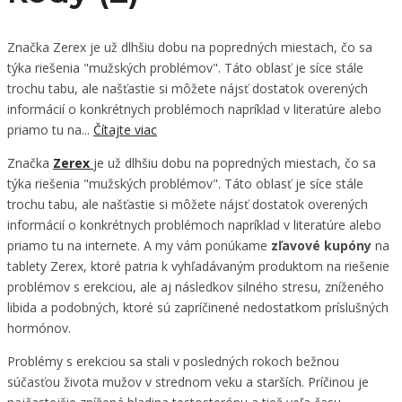
Značka Zerex je už dlhšiu dobu na popredných miestach, čo sa
týka riešenia "mužských problémov". Táto oblasť je síce stále
trochu tabu, ale našťastie si môžete nájsť dostatok overených
informácií o konkrétnych problémoch napríklad v literatúre alebo
priamo tu na...
Čítajte viac
Značka
Zerex
je už dlhšiu dobu na popredných miestach, čo sa
týka riešenia "mužských problémov". Táto oblasť je síce stále
trochu tabu, ale našťastie si môžete nájsť dostatok overených
informácií o konkrétnych problémoch napríklad v literatúre alebo
priamo tu na internete. A my vám ponúkame
zľavové kupóny
na
tablety Zerex, ktoré patria k vyhľadávaným produktom na riešenie
problémov s erekciou, ale aj následkov silného stresu, zníženého
libida a podobných, ktoré sú zapríčinené nedostatkom príslušných
hormónov.
Problémy s erekciou sa stali v posledných rokoch bežnou
súčasťou života mužov v strednom veku a starších. Príčinou je