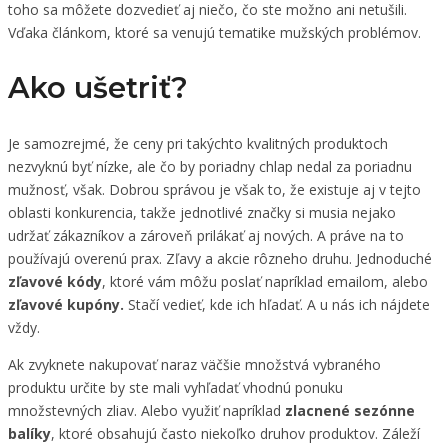
toho sa môžete dozvedieť aj niečo, čo ste možno ani netušili.
Vďaka článkom, ktoré sa venujú tematike mužských problémov.
Ako ušetriť?
Je samozrejmé, že ceny pri takýchto kvalitných produktoch
nezvyknú byť nízke, ale čo by poriadny chlap nedal za poriadnu
mužnosť, však. Dobrou správou je však to, že existuje aj v tejto
oblasti konkurencia, takže jednotlivé značky si musia nejako
udržať zákazníkov a zároveň prilákať aj nových. A práve na to
používajú overenú prax. Zľavy a akcie rôzneho druhu. Jednoduché
zľavové kódy
, ktoré vám môžu poslať napríklad emailom, alebo
zľavové kupóny.
Stačí vedieť, kde ich hľadať. A u nás ich nájdete
vždy.
Ak zvyknete nakupovať naraz väčšie množstvá vybraného
produktu určite by ste mali vyhľadať vhodnú ponuku
množstevných zliav. Alebo využiť napríklad
zlacnené sezónne
balíky
, ktoré obsahujú často niekoľko druhov produktov. Záleží