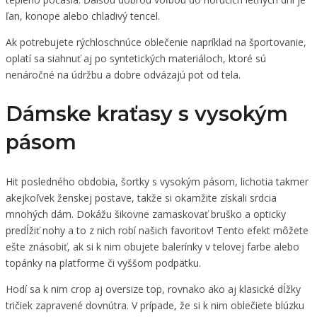
ľan, konope alebo chladivý tencel.
Ak potrebujete rýchloschnúce oblečenie napríklad na športovanie,
oplatí sa siahnuť aj po syntetických materiáloch, ktoré sú
nenáročné na údržbu a dobre odvázajú pot od tela.
Dámske kraťasy s vysokým
pásom
Hit posledného obdobia, šortky s vysokým pásom, lichotia takmer
akejkoľvek ženskej postave, takže si okamžite získali srdcia
mnohých dám. Dokážu šikovne zamaskovať bruško a opticky
predĺžiť nohy a to z nich robí našich favoritov! Tento efekt môžete
ešte znásobiť, ak si k nim obujete balerínky v telovej farbe alebo
topánky na platforme či vyššom podpätku.
Hodí sa k nim crop aj oversize top, rovnako ako aj klasické dĺžky
tričiek zapravené dovnútra. V prípade, že si k nim oblečiete blúzku