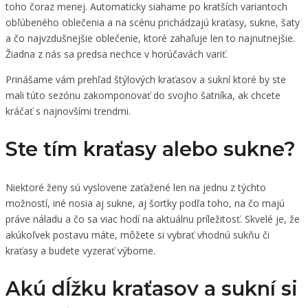
toho čoraz menej. Automaticky siahame po kratších variantoch
obľúbeného oblečenia a na scénu prichádzajú kraťasy, sukne, šaty
a čo najvzdušnejšie oblečenie, ktoré zahaľuje len to najnutnejšie.
Žiadna z nás sa predsa nechce v horúčavách variť.
Prinášame vám prehľad štýlových kraťasov a sukní ktoré by ste
mali túto sezónu zakomponovať do svojho šatníka, ak chcete
kráčať s najnovšími trendmi.
Ste tím kraťasy alebo sukne?
Niektoré ženy sú vyslovene zaťažené len na jednu z týchto
možností, iné nosia aj sukne, aj šortky podľa toho, na čo majú
práve náladu a čo sa viac hodí na aktuálnu príležitosť. Skvelé je, že
akúkoľvek postavu máte, môžete si vybrať vhodnú sukňu či
kraťasy a budete vyzerať výborne.
Akú dĺžku kraťasov a sukní si