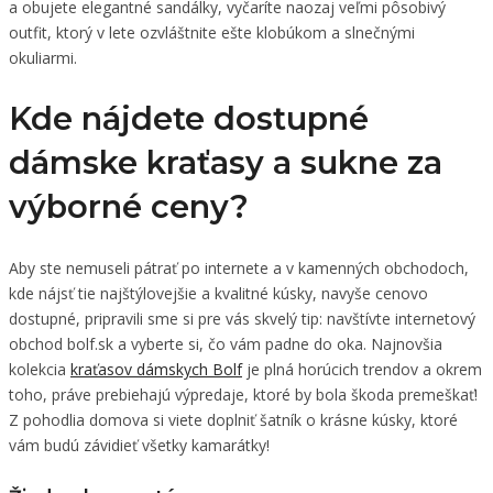
a obujete elegantné sandálky, vyčaríte naozaj veľmi pôsobivý
outfit, ktorý v lete ozvláštnite ešte klobúkom a slnečnými
okuliarmi.
Kde nájdete dostupné
dámske kraťasy a sukne za
výborné ceny?
Aby ste nemuseli pátrať po internete a v kamenných obchodoch,
kde nájsť tie najštýlovejšie a kvalitné kúsky, navyše cenovo
dostupné, pripravili sme si pre vás skvelý tip: navštívte internetový
obchod bolf.sk a vyberte si, čo vám padne do oka. Najnovšia
kolekcia
kraťasov dámskych Bolf
je plná horúcich trendov a okrem
toho, práve prebiehajú výpredaje, ktoré by bola škoda premeškať!
Z pohodlia domova si viete doplniť šatník o krásne kúsky, ktoré
vám budú závidieť všetky kamarátky!