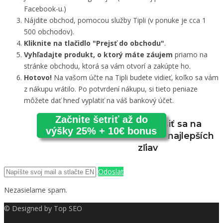
Facebook-u.)
Nájdite obchod, pomocou služby Tipli (v ponuke je cca 1
500 obchodov).
Kliknite na tlačidlo "Prejsť do obchodu"
.
Vyhľadajte produkt, o ktorý máte záujem
priamo na
stránke obchodu, ktorá sa vám otvorí a zakúpte ho.
Hotovo!
Na vašom účte na Tipli budete vidieť, koľko sa vám
z nákupu vrátilo. Po potvrdení nákupu, si tieto peniaze
môžete dať hneď vyplatiť na váš bankový účet.
Začnite šetriť až do
Prihlásiť sa na
výšky 25% + 10€ bonus
odber najlepších
zľiav
Odoslať
Nezasielame spam.
© Designed by
Top SEO