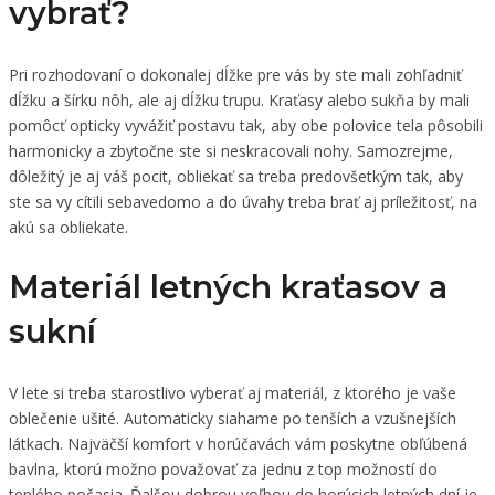
vybrať?
Pri rozhodovaní o dokonalej dĺžke pre vás by ste mali zohľadniť
dĺžku a šírku nôh, ale aj dĺžku trupu. Kraťasy alebo sukňa by mali
pomôcť opticky vyvážiť postavu tak, aby obe polovice tela pôsobili
harmonicky a zbytočne ste si neskracovali nohy. Samozrejme,
dôležitý je aj váš pocit, obliekať sa treba predovšetkým tak, aby
ste sa vy cítili sebavedomo a do úvahy treba brať aj príležitosť, na
akú sa obliekate.
Materiál letných kraťasov a
sukní
V lete si treba starostlivo vyberať aj materiál, z ktorého je vaše
oblečenie ušité. Automaticky siahame po tenších a vzušnejších
látkach. Najväčší komfort v horúčavách vám poskytne obľúbená
bavlna, ktorú možno považovať za jednu z top možností do
teplého počasia. Ďalšou dobrou voľbou do horúcich letných dní je