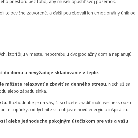
ého priestoru bez toho, aby museli opustiť svoj pozemok.
li telocvične zatvorené, a ďalší potrebovali len emocionálny únik od
tých, ktorí žijú v meste, nepotrebujú dvojpodlažný dom a neplánujú
í do domu a nevyžaduje skladovanie v teple.
de môžete relaxovať a zbaviť sa denného stresu
. Nech už sa
odu alebo západu slnka.
eta.
Rozhodnutie je na vás, či si chcete zriadiť malú wellness oázu
ite topánky, oddýchnite si a objavte novú energiu a inšpiráciu.
ostí alebo jednoducho pokojným útočiskom pre vás a vašu