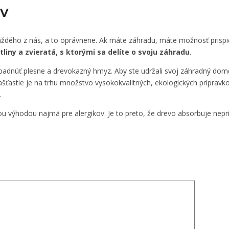
v
aždého z nás, a to oprávnene. Ak máte záhradu, máte možnosť prispieť
liny a zvieratá, s ktorými sa delíte o svoju záhradu.
adnúť plesne a drevokazný hmyz. Aby ste udržali svoj záhradný domče
ašťastie je na trhu množstvo vysokokvalitných, ekologických príprav
.
kou výhodou najmä pre alergikov. Je to preto, že drevo absorbuje nepr