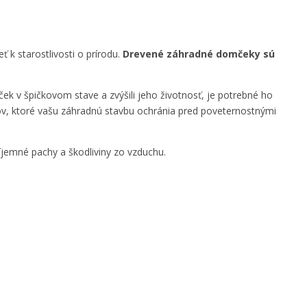
 k starostlivosti o prírodu.
Drevené záhradné domčeky sú
k v špičkovom stave a zvýšili jeho životnosť, je potrebné ho
kov, ktoré vašu záhradnú stavbu ochránia pred poveternostnými
íjemné pachy a škodliviny zo vzduchu.