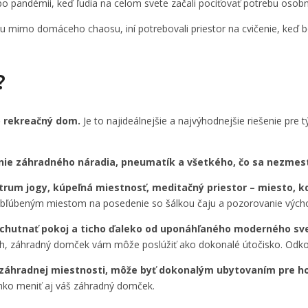
o pandémii, keď ľudia na celom svete začali pociťovať potrebu osobn
ku mimo domáceho chaosu, iní potrebovali priestor na cvičenie, keď bo
?
 rekreačný dom.
Je to najideálnejšie a najvýhodnejšie riešenie pre 
nie záhradného náradia, pneumatík a všetkého, čo sa nezmest
trum jogy, kúpeľná miestnosť, meditačný priestor – miesto, k
 obľúbeným miestom na posedenie so šálkou čaju a pozorovanie vých
chutnať pokoj a ticho ďaleko od uponáhľaného moderného sv
ch, záhradný domček vám môže poslúžiť ako dokonalé útočisko. Odkopn
j záhradnej miestnosti, môže byť dokonalým ubytovaním pre h
hko meniť aj váš záhradný domček.