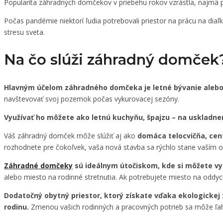
Popularita záhradných domčekov v priebehu rokov vzrástla, najmä p
Počas pandémie niektorí ľudia potrebovali priestor na prácu na diaľ
stresu sveta.
Na čo slúži záhradný domček
Hlavným účelom záhradného domčeka je letné bývanie alebo
navštevovať svoj pozemok počas vykurovacej sezóny.
Využívať ho môžete ako letnú kuchyňu, špajzu – na uskladne
Váš záhradný domček môže slúžiť aj ako
domáca telocvičňa, cen
rozhodnete pre čokoľvek, vaša nová stavba sa rýchlo stane vaším
Záhradné domčeky
sú ideálnym útočiskom, kde si môžete vy
alebo miesto na rodinné stretnutia. Ak potrebujete miesto na oddy
Dodatočný obytný priestor, ktorý získate vďaka ekologicke
rodinu.
Zmenou vašich rodinných a pracovných potrieb sa môže ľa