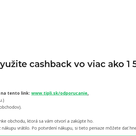
Využite cashback vo viac ako 
 na tento link:
www.tipli.sk/odporucanie
.
u.)
 obchodov).
nke obchodu, ktorá sa vám otvorí a zakúpte ho.
 nákupu vrátilo. Po potvrdení nákupu, si tieto peniaze môžete dať hne