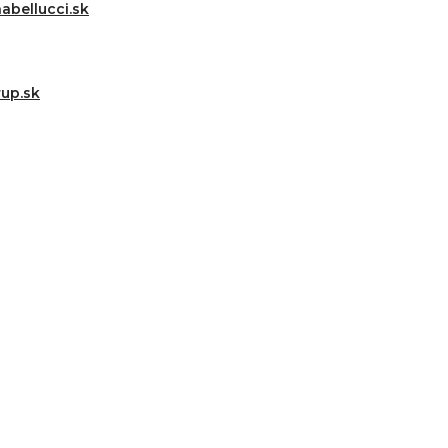
abellucci.sk
up.sk