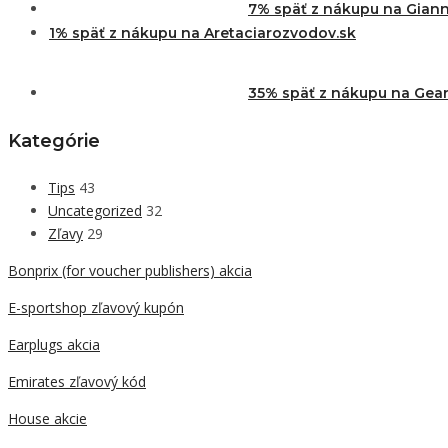
7% späť z nákupu na Giann
1% späť z nákupu na Aretaciarozvodov.sk
35% späť z nákupu na Gear
Kategórie
Tips
43
Uncategorized
32
Zľavy
29
Bonprix (for voucher publishers) akcia
E-sportshop zľavový kupón
Earplugs akcia
Emirates zľavový kód
House akcie