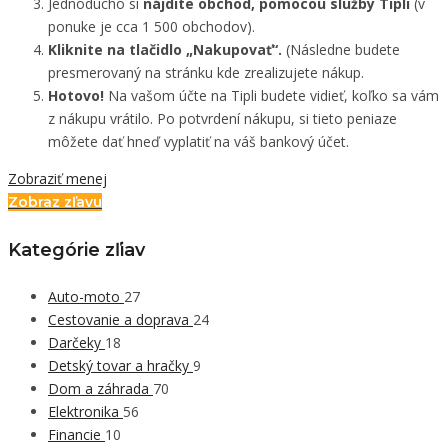
Jednoducho si
nájdite obchod, pomocou služby Tipli
(v
ponuke je cca 1 500 obchodov).
Kliknite na tlačidlo „Nakupovať“.
(Následne budete
presmerovaný na stránku kde zrealizujete nákup.
Hotovo!
Na vašom účte na Tipli budete vidieť, koľko sa vám
z nákupu vrátilo. Po potvrdení nákupu, si tieto peniaze
môžete dať hneď vyplatiť na váš bankový účet.
Zobraziť menej
Zobraz zľavu
Kategórie zľiav
Auto-moto
27
Cestovanie a doprava
24
Darčeky
18
Detský tovar a hračky
9
Dom a záhrada
70
Elektronika
56
Financie
10