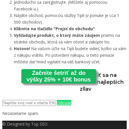
Jednoducho sa zaregistrujte. (Môžete aj pomocou
Facebook-u.)
Nájdite obchod, pomocou služby Tipli (v ponuke je cca 1
500 obchodov).
Kliknite na tlačidlo "Prejsť do obchodu"
.
Vyhľadajte produkt, o ktorý máte záujem
priamo na
stránke obchodu, ktorá sa vám otvorí a zakúpte ho.
Hotovo!
Na vašom účte na Tipli budete vidieť, koľko sa vám
z nákupu vrátilo. Po potvrdení nákupu, si tieto peniaze
môžete dať hneď vyplatiť na váš bankový účet.
Začnite šetriť až do
Prihlásiť sa na
výšky 25% + 10€ bonus
odber najlepších
zľiav
Odoslať
Nezasielame spam.
© Designed by
Top SEO