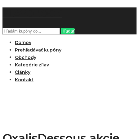
ZĽAVOBOOK
Hľadať
Domov
Prehľadávať kupóny
Obchody
Kategórie zľiav
Články
Kontakt
OxalisDessous akcie