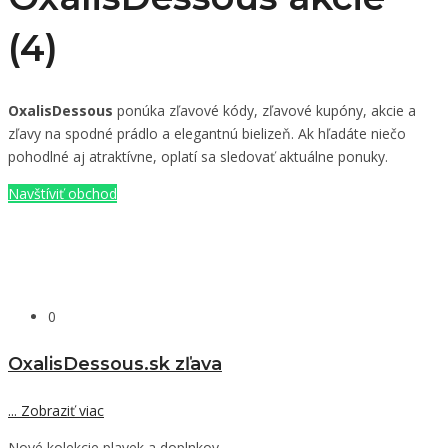
(4)
OxalisDessous
ponúka zľavové kódy, zľavové kupóny, akcie a
zľavy na spodné prádlo a elegantnú bielizeň. Ak hľadáte niečo
pohodlné aj atraktívne, oplatí sa sledovať aktuálne ponuky.
Navštíviť obchod
0
OxalisDessous.sk zľava
...
Zobraziť viac
Nové kolekcie plavek a doplnkov