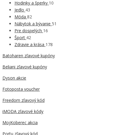
Hodinky a šperky
10
Jedlo
43
Móda
82
Nábytok a bývanie
51
Pre dospelých
16
Šport
42
Zdravie a krása
178
Batoharen zľavové kupóny
Beliani zľavové kupóny
Dyson akcie
Fotoposta voucher
Freedom zľavový kód
iMODA zľavové kódy
MojKoberec akcia
Portu zľavový kód