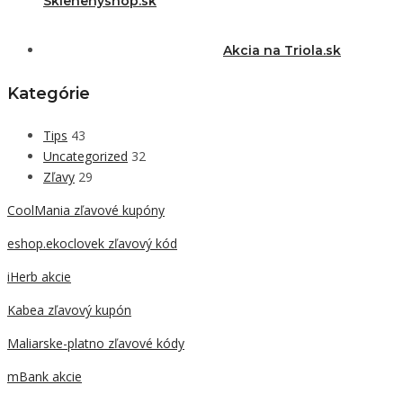
Sklenenýshop.sk
Akcia na Triola.sk
Kategórie
Tips
43
Uncategorized
32
Zľavy
29
CoolMania zľavové kupóny
eshop.ekoclovek zľavový kód
iHerb akcie
Kabea zľavový kupón
Maliarske-platno zľavové kódy
mBank akcie