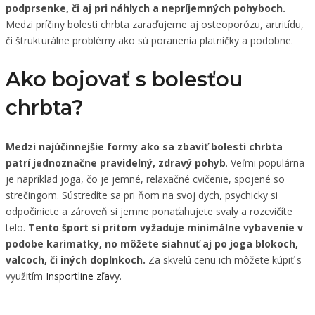
podprsenke, či aj pri náhlych a nepríjemných pohyboch.
Medzi príčiny bolesti chrbta zaraďujeme aj osteoporózu, artritídu,
či štrukturálne problémy ako sú poranenia platničky a podobne.
Ako bojovať s bolesťou
chrbta?
Medzi najúčinnejšie formy ako sa zbaviť bolesti chrbta
patrí jednoznačne pravidelný, zdravý pohyb
. Veľmi populárna
je napríklad joga, čo je jemné, relaxačné cvičenie, spojené so
strečingom. Sústredíte sa pri ňom na svoj dych, psychicky si
odpočiniete a zároveň si jemne ponaťahujete svaly a rozcvičíte
telo.
Tento šport si pritom vyžaduje minimálne vybavenie v
podobe karimatky, no môžete siahnuť aj po joga blokoch,
valcoch, či iných doplnkoch.
Za skvelú cenu ich môžete kúpiť s
využitím
Insportline zľavy
.