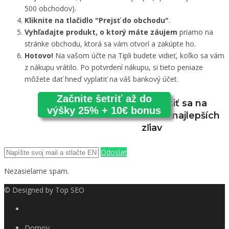
500 obchodov).
Kliknite na tlačidlo "Prejsť do obchodu"
.
Vyhľadajte produkt, o ktorý máte záujem
priamo na
stránke obchodu, ktorá sa vám otvorí a zakúpte ho.
Hotovo!
Na vašom účte na Tipli budete vidieť, koľko sa vám
z nákupu vrátilo. Po potvrdení nákupu, si tieto peniaze
môžete dať hneď vyplatiť na váš bankový účet.
Začnite šetriť až do
Prihlásiť sa na
výšky 25% + 10€ bonus
odber najlepších
zľiav
Odoslať
Nezasielame spam.
© Designed by
Top SEO
Domov