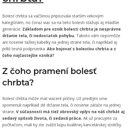
Bolesť chrbta sa väčšinou pripisovala starším vekovým
kategóriám, no čoraz viac sa na tieto bolesti sťažujú aj mladšie
generácie.
Základom pre vznik bolesti chrbta je nesprávne
držanie tela, či nedostatok pohybu.
Takisto vám nepomôže
ani nosenie ťažkej kabelky na jednej strane tela, či napríklad aj
príliš tesná podprsenka.
Ako bojovať s bolesťou chrbta a z
čoho najčastejšie vzniká?
Z čoho pramení bolesť
chrbta?
Bolesť chrbta môže mať viaceré príčiny. Už predtým sme
spomenuli napríklad zlé držanie tela, či nosenie záťaže na jednej
strane.
V súčasnosti má tiež obrovský vplyv na náš chrbát aj
sedavý spôsob života, či sedavá práca.
Ak už pracujete za
počítačom, mali by ste zvážiť kúpu kvalitnej kancelárskej stoličky.