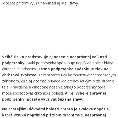
Môžete pri tom využiť napríklad aj
Mall zľavy
.
Veľké riziko predstavuje aj nosenie nesprávnej veľkosti
podprsenky.
Malá podprsenka spôsobuje napríklad bolesť hlavy,
chrbtice, či odreniny.
Tesná podprsenka spôsobuje tlak na
chrbtové svalstvo.
Telo si tento tlak kompenzuje neprirodzeným
záklonom, čiže aj v tomto prípade ide predovšetkým o zlé držanie
tela. Pravidelné a dlhodobé nosenie takejto podprsenky teda
môže spôsobovať chronické bolesti.
Aj pri výbere správnej
podprsenky môžete využívať
Saxana zľavy
.
Najčastejšími dôvodmi bolesti chrbta je svalové napätie,
ktoré vzniká napríklad pri zlom držaní tela, nesprávnej