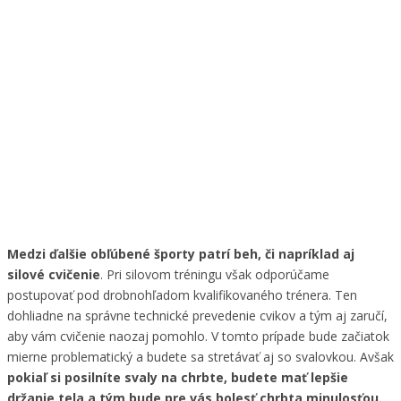
Medzi ďalšie obľúbené športy patrí beh, či napríklad aj
silové cvičenie
. Pri silovom tréningu však odporúčame
postupovať pod drobnohľadom kvalifikovaného trénera. Ten
dohliadne na správne technické prevedenie cvikov a tým aj zaručí,
aby vám cvičenie naozaj pomohlo. V tomto prípade bude začiatok
mierne problematický a budete sa stretávať aj so svalovkou. Avšak
pokiaľ si posilníte svaly na chrbte, budete mať lepšie
držanie tela a tým bude pre vás bolesť chrbta minulosťou.