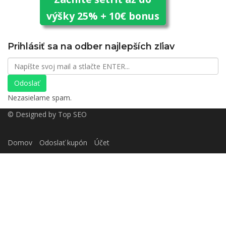
výšky 25% + 10€ bonus
Prihlásiť sa na odber najlepších zľiav
Odoslať
Nezasielame spam.
© Designed by
Top SEO
Domov
Odoslať kupón
Účet