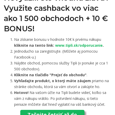
Využite cashback vo viac
ako 1 500 obchodoch +
10 €
BONUS!
Na získanie bonusu v hodnote 10€ k prvému nákupu
kliknite na tento link:
www.tipli.sk/odporucanie
.
Jednoducho sa zaregistrujte. (Môžete aj pomocou
Facebook-u.)
Nájdite obchod, pomocou služby Tipli (v ponuke je cca 1
500 obchodov).
Kliknite na tlačidlo "Prejsť do obchodu"
.
Vyhľadajte produkt, o ktorý máte záujem
priamo na
stránke obchodu, ktorá sa vám otvorí a zakúpte ho.
Hotovo!
Na vašom účte na Tipli budete vidieť, koľko sa
vám z nákupu vrátilo. Po potvrdení nákupu, si tieto
peniaze môžete dať hneď vyplatiť na váš bankový účet.
Začnite šetriť až do