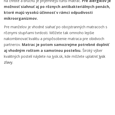
na chrbte a bruchu je príjemnejší tuhší matrac.
Pre alergikov je
možnosť siahnuť aj po rôznych antibakteriálnych penách,
ktoré majú vysokú účinnosť v rámci odpudivosti
mikroorganizmov.
Pre manželov je vhodné siahať po obojstranných matracoch s
rôznymi stupňami tvrdosti. Môžete tak omnoho lepšie
nakombinovať kvalitu a prispôsobenie matraca pre obidvoch
partnerov.
Matrac je potom samozrejme potrebné doplniť
aj vhodným roštom a samotnou posteľou.
Široký výber
kvalitných postelí nájdete na Jysk.sk, kde môžete uplatniť
Jysk
zľavy
.