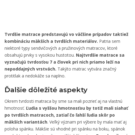
Tvrdšie matrace predstavujú vo väčšine prípadov taktiež
kombináciu mäkších a tvrdších materiálov.
Patria sem
niektoré typy sendvičových a pružinových matracov, ktoré
obsahujú prvky s vysokou hustotou.
Najtvrdšie matrace sa
vyznačujú tvrdosťou 7 a človek pri nich priamo leží na
nepoddajných vrstvách.
Takýto matrac vytvára značný
protitlak a nedokáže sa naplno.
Ďalšie dôležité aspekty
Okrem tvrdosti matraca by sme sa mali pozrieť aj na vlastnú
hmotnosť.
Ľudia s vyššou hmotnosťou by totiž mali siahať
po tvrdších matracoch, zatiaľ čo ľahší ľudia skôr po
mäkších variantách
. Veľký význam pri výbere by mala mať aj
poloha spánku. Mäkšie sú vhodné pri spánku na boku, spánok