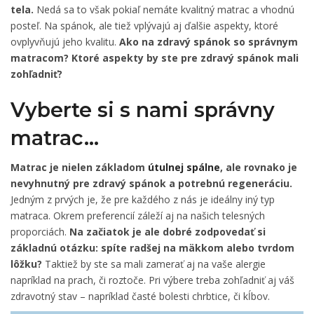
tela.
Nedá sa to však pokiaľ nemáte kvalitný matrac a vhodnú
posteľ. Na spánok, ale tiež vplývajú aj ďalšie aspekty, ktoré
ovplyvňujú jeho kvalitu.
Ako na zdravý spánok so správnym
matracom? Ktoré aspekty by ste pre zdravý spánok mali
zohľadniť?
Vyberte si s nami správny
matrac…
Matrac je nielen základom
útulnej spálne
, ale rovnako je
nevyhnutný pre zdravý spánok a potrebnú regeneráciu.
Jedným z prvých je, že pre každého z nás je ideálny iný typ
matraca. Okrem preferencií záleží aj na našich telesných
proporciách.
Na začiatok je ale dobré zodpovedať si
základnú otázku: spíte radšej na mäkkom alebo tvrdom
lôžku?
Taktiež by ste sa mali zamerať aj na vaše alergie
napríklad na prach, či roztoče. Pri výbere treba zohľadniť aj váš
zdravotný stav – napríklad časté bolesti chrbtice, či kĺbov.