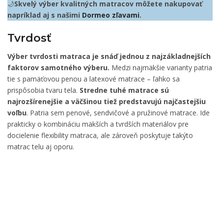
🌙
Skvelý výber kvalitných matracov môžete nakupovať
napríklad aj s našimi
Dormeo zľavami
.
Tvrdosť
Výber tvrdosti matraca je snáď jednou z najzákladnejších
faktorov samotného výberu.
Medzi najmäkšie varianty patria
tie s pamäťovou penou a latexové matrace – ľahko sa
prispôsobia tvaru tela.
Stredne tuhé matrace sú
najrozšírenejšie a väčšinou tiež predstavujú najčastejšiu
voľbu
. Patria sem penové, sendvičové a pružinové matrace. Ide
prakticky o kombináciu mäkších a tvrdších materiálov pre
docielenie flexibility matraca, ale zároveň poskytuje takýto
matrac telu aj oporu.