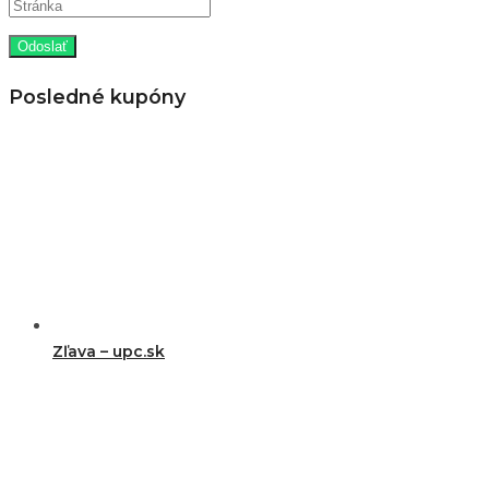
Posledné kupóny
Zľava – upc.sk