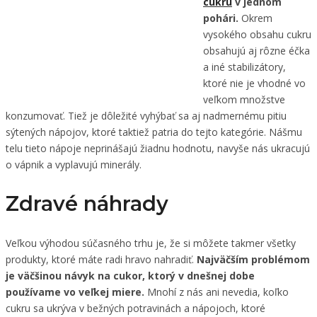
cukru
v jednom
pohári.
Okrem
vysokého obsahu cukru
obsahujú aj rôzne éčka
a iné stabilizátory,
ktoré nie je vhodné vo
veľkom množstve
konzumovať. Tiež je dôležité vyhýbať sa aj nadmernému pitiu
sýtených nápojov, ktoré taktiež patria do tejto kategórie. Nášmu
telu tieto nápoje neprinášajú žiadnu hodnotu, navyše nás ukracujú
o vápnik a vyplavujú minerály.
Zdravé náhrady
Veľkou výhodou súčasného trhu je, že si môžete takmer všetky
produkty, ktoré máte radi hravo nahradiť.
Najväčším problémom
je väčšinou návyk na cukor, ktorý v dnešnej dobe
používame vo veľkej miere.
Mnohí z nás ani nevedia, koľko
cukru sa ukrýva v bežných potravinách a nápojoch, ktoré