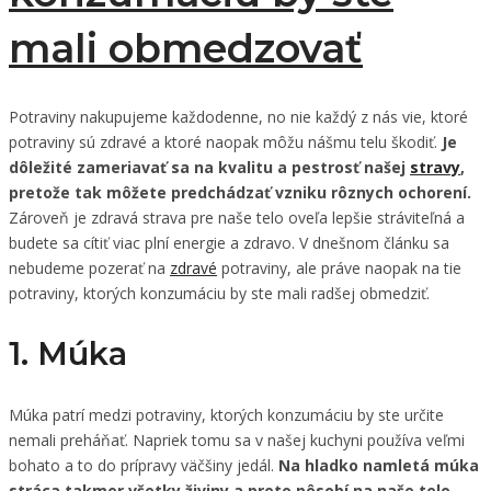
mali obmedzovať
Potraviny nakupujeme každodenne, no nie každý z nás vie, ktoré
potraviny sú zdravé a ktoré naopak môžu nášmu telu škodiť.
Je
dôležité zameriavať sa na kvalitu a pestrosť našej
stravy
,
pretože tak môžete predchádzať vzniku rôznych ochorení.
Zároveň je zdravá strava pre naše telo oveľa lepšie stráviteľná a
budete sa cítiť viac plní energie a zdravo. V dnešnom článku sa
nebudeme pozerať na
zdravé
potraviny, ale práve naopak na tie
potraviny, ktorých konzumáciu by ste mali radšej obmedziť.
1. Múka
Múka patrí medzi potraviny, ktorých konzumáciu by ste určite
nemali preháňať. Napriek tomu sa v našej kuchyni používa veľmi
bohato a to do prípravy väčšiny jedál.
Na hladko namletá múka
stráca takmer všetky živiny a preto pôsobí na naše telo