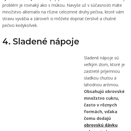
problém je rovnaký ako s múkou. Navyše už v súčasnosti máte
množstvo alternatív na rôzne celozrnné druhy pečiva, ktoré vám
stravu vyvážia a zároveň si môžete dopriať čerstvé a chutné
pečivo kedykoľvek.
4. Sladené nápoje
Sladené nápoje sú
veľkým zlom, ktoré je
zastreté príjemnou
sladkou chuťou a
lahodnou arómou.
Obsahujú obrovské
množstvo cukru,
často v rôznych
formách, vďaka
čomu dodajú
obrovskú dávku