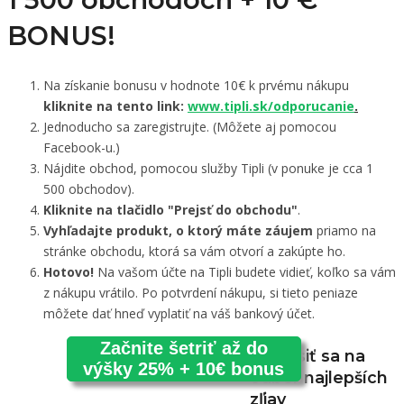
BONUS!
Na získanie bonusu v hodnote 10€ k prvému nákupu
kliknite na tento link:
www.tipli.sk/odporucanie
.
Jednoducho sa zaregistrujte. (Môžete aj pomocou
Facebook-u.)
Nájdite obchod, pomocou služby Tipli (v ponuke je cca 1
500 obchodov).
Kliknite na tlačidlo "Prejsť do obchodu"
.
Vyhľadajte produkt, o ktorý máte záujem
priamo na
stránke obchodu, ktorá sa vám otvorí a zakúpte ho.
Hotovo!
Na vašom účte na Tipli budete vidieť, koľko sa vám
z nákupu vrátilo. Po potvrdení nákupu, si tieto peniaze
môžete dať hneď vyplatiť na váš bankový účet.
Začnite šetriť až do
Prihlásiť sa na
výšky 25% + 10€ bonus
odber najlepších
zľiav