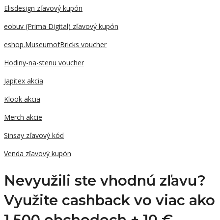
Elisdesign zľavový kupón
eobuv (Prima Digital) zľavový kupón
eshop.MuseumofBricks voucher
Hodiny-na-stenu voucher
Japitex akcia
Klook akcia
Merch akcie
Sinsay zľavový kód
Venda zľavový kupón
Nevyužili ste vhodnú zľavu?
Využite cashback vo viac ako
1 500 obchodoch +
10 €