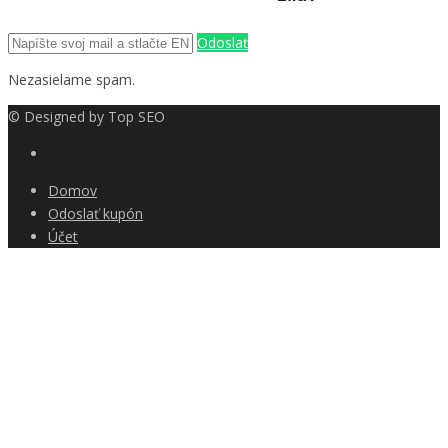
Odoslať
Nezasielame spam.
© Designed by
Top SEO
Domov
Odoslať kupón
Účet