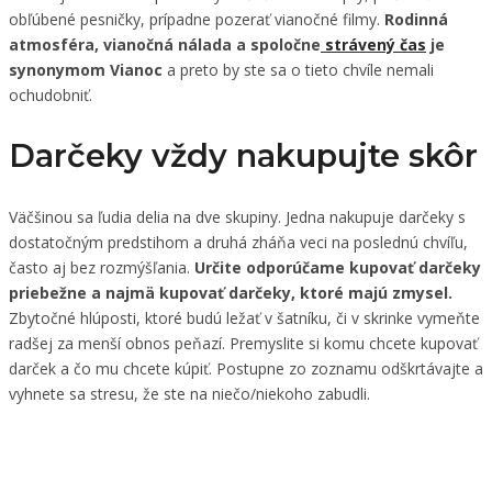
obľúbené pesničky, prípadne pozerať vianočné filmy.
Rodinná
atmosféra, vianočná nálada a spoločne
strávený čas
je
synonymom Vianoc
a preto by ste sa o tieto chvíle nemali
ochudobniť.
Darčeky vždy nakupujte skôr
Väčšinou sa ľudia delia na dve skupiny. Jedna nakupuje darčeky s
dostatočným predstihom a druhá zháňa veci na poslednú chvíľu,
často aj bez rozmýšľania.
Určite odporúčame kupovať darčeky
priebežne a najmä kupovať darčeky, ktoré majú zmysel.
Zbytočné hlúposti, ktoré budú ležať v šatníku, či v skrinke vymeňte
radšej za menší obnos peňazí. Premyslite si komu chcete kupovať
darček a čo mu chcete kúpiť. Postupne zo zoznamu odškrtávajte a
vyhnete sa stresu, že ste na niečo/niekoho zabudli.