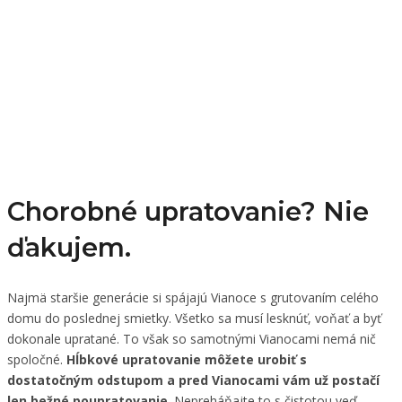
Chorobné upratovanie? Nie
ďakujem.
Najmä staršie generácie si spájajú Vianoce s grutovaním celého
domu do poslednej smietky. Všetko sa musí lesknúť, voňať a byť
dokonale upratané. To však so samotnými Vianocami nemá nič
spoločné.
Hĺbkové upratovanie môžete urobiť s
dostatočným odstupom a pred Vianocami vám už postačí
len bežné poupratovanie
. Nepreháňajte to s čistotou veď