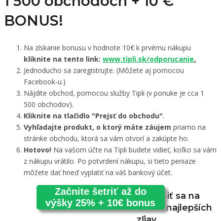
1 500 obchodoch +
10 €
BONUS!
Na získanie bonusu v hodnote 10€ k prvému nákupu
kliknite na tento link:
www.tipli.sk/odporucanie
.
Jednoducho sa zaregistrujte. (Môžete aj pomocou
Facebook-u.)
Nájdite obchod, pomocou služby Tipli (v ponuke je cca 1
500 obchodov).
Kliknite na tlačidlo "Prejsť do obchodu"
.
Vyhľadajte produkt, o ktorý máte záujem
priamo na
stránke obchodu, ktorá sa vám otvorí a zakúpte ho.
Hotovo!
Na vašom účte na Tipli budete vidieť, koľko sa vám
z nákupu vrátilo. Po potvrdení nákupu, si tieto peniaze
môžete dať hneď vyplatiť na váš bankový účet.
Začnite šetriť až do
Prihlásiť sa na
výšky 25% + 10€ bonus
odber najlepších
zľiav