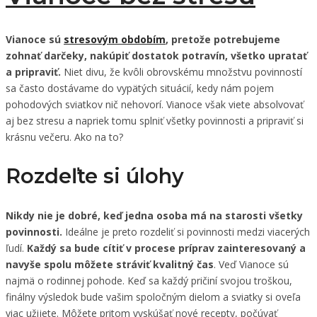
Vianoce sú
stresovým obdobím
, pretože potrebujeme
zohnať darčeky, nakúpiť dostatok potravín, všetko upratať
a pripraviť.
Niet divu, že kvôli obrovskému množstvu povinností
sa často dostávame do vypätých situácií, kedy nám pojem
pohodových sviatkov nič nehovorí. Vianoce však viete absolvovať
aj bez stresu a napriek tomu splniť všetky povinnosti a pripraviť si
krásnu večeru. Ako na to?
Rozdeľte si úlohy
Nikdy nie je dobré, keď jedna osoba má na starosti všetky
povinnosti.
Ideálne je preto rozdeliť si povinnosti medzi viacerých
ľudí.
Každý sa bude cítiť v procese príprav zainteresovaný a
navyše spolu môžete stráviť kvalitný čas
. Veď Vianoce sú
najmä o rodinnej pohode. Keď sa každý pričiní svojou troškou,
finálny výsledok bude vašim spoločným dielom a sviatky si oveľa
viac užijete. Môžete pritom vyskúšať nové recepty, počúvať