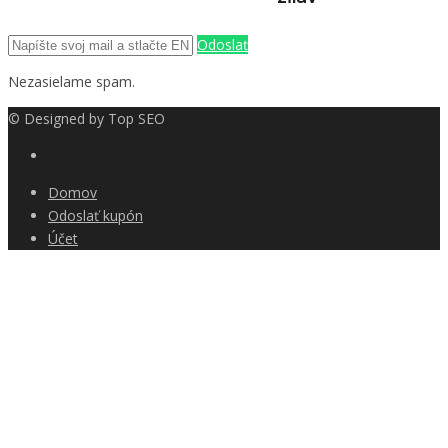
Odoslať
Nezasielame spam.
© Designed by
Top SEO
Domov
Odoslať kupón
Účet